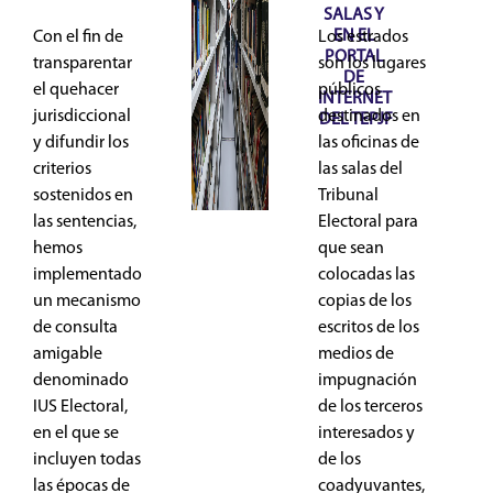
SALAS Y 
EN EL 
Con el fin de
Los estrados
PORTAL 
transparentar
son los lugares
DE 
el quehacer
públicos
INTERNET 
jurisdiccional
destinados en
DEL TEPJF
y difundir los
las oficinas de
criterios
las salas del
sostenidos en
Tribunal
las sentencias,
Electoral para
hemos
que sean
implementado
colocadas las
un mecanismo
copias de los
de consulta
escritos de los
amigable
medios de
denominado
impugnación
IUS Electoral,
de los terceros
en el que se
interesados y
incluyen todas
de los
las épocas de
coadyuvantes,