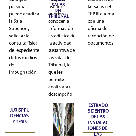
SALAS 
persona
usuarios
las salas del
DEL 
puede acudir a
pueden
TEPJF cuenta
TRIBUNAL
la Sala
conocer la
con una
Superior y
información
oficina de
solicitar la
estadística de
recepción de
consulta física
la actividad
documentos.
del expediente
sustantiva de
de los medios
las salas del
de
Tribunal, lo
impugnación.
que les
permite
analizar su
desempeño.
ESTRADO
JURISPRU
S DENTRO 
DENCIAS 
DE LAS 
Y TESIS
INSTALAC
IONES DE 
LAS 