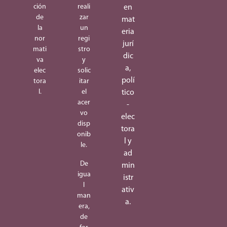
ción
reali
en
de
zar
mat
la
un
eria
nor
regi
jurí
mati
stro
dic
va
y
a,
elec
solic
polí
tora
itar
l.
el
tico
acer
-
vo
elec
disp
tora
onib
l y
le.
ad
De
min
igua
istr
l
ativ
man
a.
era,
de