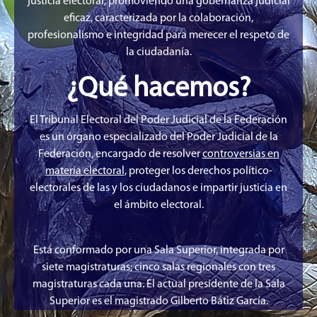
justicia electoral, promoviendo una gobernanza judicial
eficaz, caracterizada por la colaboración,
profesionalismo e integridad para merecer el respeto de
la ciudadanía.
¿Qué hacemos?
El Tribunal Electoral del Poder Judicial de la Federación
es un órgano especializado del Poder Judicial de la
Federación, encargado de resolver
controversias en
materia electoral
, proteger los derechos político-
electorales de las y los ciudadanos e impartir justicia en
el ámbito electoral.
Está conformado por una Sala Superior, integrada por
siete magistraturas; cinco salas regionales con tres
magistraturas cada una. El actual presidente de la Sala
Superior es el magistrado Gilberto Bátiz García.