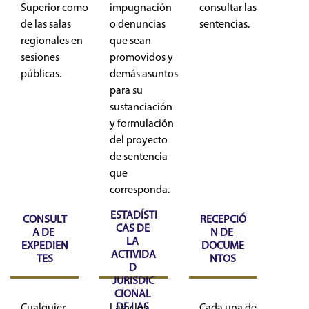
Superior como
impugnación
consultar las
de las salas
o denuncias
sentencias.
regionales en
que sean
sesiones
promovidos y
públicas.
demás asuntos
para su
sustanciación
y formulación
del proyecto
de sentencia
que
corresponda.
ESTADÍSTI
CONSULT
RECEPCIÓ
CAS DE 
A DE 
N DE 
LA 
EXPEDIEN
DOCUME
ACTIVIDA
TES
NTOS
D 
JURISDIC
CIONAL 
DE LAS 
Cualquier
Las y los
Cada una de