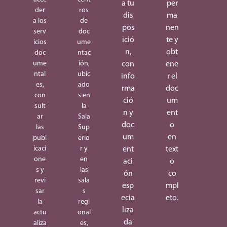
a tu
per
der
ros
dis
ma
a los
de
pos
nen
serv
doc
ició
te y
icios
ume
n,
obt
doc
ntac
ume
ión,
con
ene
ntal
ubic
info
r el
es,
ado
rma
doc
con
s en
ció
um
sult
la
n y
ent
ar
Sala
doc
o
las
Sup
um
en
publ
erio
icaci
r y
ent
text
one
en
aci
o
s y
las
ón
co
revi
sala
esp
mpl
sar
s
ecia
eto.
la
regi
liza
actu
onal
da
aliza
es,