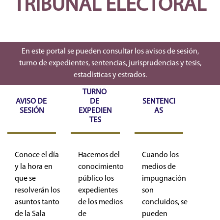
TRIBUNAL ELECTORAL
En este portal se pueden consultar los avisos de sesión,
turno de expedientes, sentencias, jurisprudencias y tesis,
estadísticas y estrados.
TURNO 
AVISO DE 
DE 
SENTENCI
SESIÓN
EXPEDIEN
AS
TES
Conoce el día
Hacemos del
Cuando los
y la hora en
conocimiento
medios de
que se
público los
impugnación
resolverán los
expedientes
son
asuntos tanto
de los medios
concluidos, se
de la Sala
de
pueden