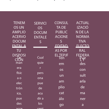
TENEM
CONSUL
ACTUAL
SERVICI
OS UN 
TA DE 
IZACIÓ
OS 
AMPLIO 
PUBLIC
N DE LA 
DOCUM
ACERVO 
ACIONE
NORMA
ENTALE
DOCUM
S 
TIVA 
S
ENTAL A 
EDITAD
ELECTO
TU 
AS POR 
RAL 
DISPOSI
EL TEPJF
FEDERA
De
Cual
Ten
Pue
CIÓN
L Y 
man
quie
em
des
era
r
os
con
físic
pers
un
sult
a o
ona
am
arla
elec
pue
plio
de
trón
de
cat
ma
ica,
acu
pue
dir a
álo
ner
des
los
go
a
acce
cent