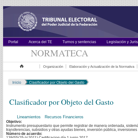
Portal
Acerca del TE
Turnos y sentencias
Legislación y Juri
NORMATECA
Organización
Elaboración y Actualización de la Normativa
Inicio
Inicio
Clasificador por Objeto del Gasto
Clasificador por Objeto del Gasto
Lineamientos
Recursos Financieros
Objetivo:
Instrumento presupuestario que permite registrar de manera ordenada, sistemát
transferencias, subsidios y otras ayudas bienes, inversión pública, inversiones 
Número de acuerdo:
139/S5(25-V-2011) Certificacion día 1 junio 2017