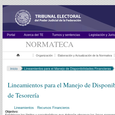
Portal
Acerca del TE
Turnos y sentencias
Legislación y Juri
NORMATECA
Organización
Elaboración y Actualización de la Normativa
Inicio
Inicio
Lineamientos para el Manejo de Disponibilidades Financieras
Lineamientos para el Manejo de Disponibi
de Tesorería
Lineamientos
Recursos Financieros
Objetivo: