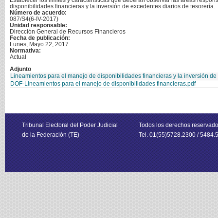
Establecer los límites y características que deberán observar las áreas responsa
disponibilidades financieras y la inversión de excedentes diarios de tesorería.
Número de acuerdo:
087/S4(6-IV-2017)
Unidad responsable:
Dirección General de Recursos Financieros
Fecha de publicación:
Lunes, Mayo 22, 2017
Normativa:
Actual
Adjunto
Lineamientos para el manejo de disponibilidades financieras y la inversión de
DOF-Lineamientos para el manejo de disponibilidades financieras.pdf
Tribunal Electoral del Poder Judicial
Todos los derechos reservad
de la Federación (TE)
Tel. 01(55)5728.2300 / 5484.