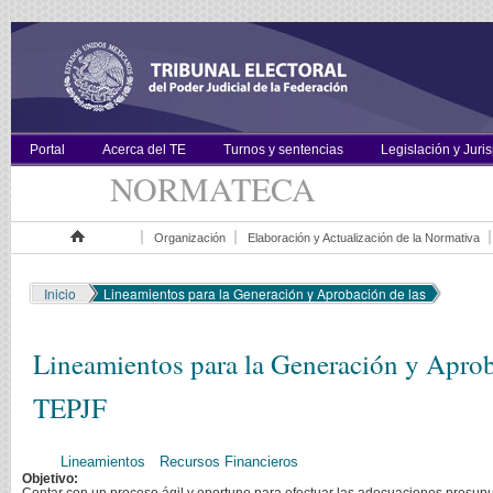
Portal
Acerca del TE
Turnos y sentencias
Legislación y Juri
NORMATECA
Organización
Elaboración y Actualización de la Normativa
Inicio
Inicio
Lineamientos para la Generación y Aprobación de las
Lineamientos para la Generación y Aprob
TEPJF
Lineamientos
Recursos Financieros
Objetivo: