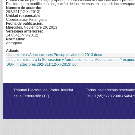
Contar con un proceso ágil y oportuno para efectuar las adecuaciones presupu
Electoral para modificar la asignación de los recursos en las partidas presup
Número de acuerdo:
292/S11(12-XI-2013)
Unidad responsable:
Coordinación Financiera
Fecha de publicación:
Miércoles, Noviembre 20, 2013
Versiones anteriores:
147/S4(17-IV-2012)
Normativa:
Abrogada
Adjunto
Lineamientos Adecuaciones Presup noviembre 2013.docx
Lineamientos para la Generación y Aprobación de las Adecuaciones Presupuesta
DOF lin adec pres 292-S11(12-XI-2013).pdf
Tribunal Electoral del Poder Judicial
Todos los derechos reservad
de la Federación (TE)
Tel. 01(55)5728.2300 / 5484.