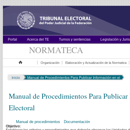
Portal
Acerca del TE
Turnos y sentencias
Legislación y Juri
NORMATECA
Organización
Elaboración y Actualización de la Normativa
Inicio
Inicio
Manual de Procedimientos Para Publicar Información en el
Manual de Procedimientos Para Publicar I
Electoral
Manual de procedimientos
Documentación
Objetivo: