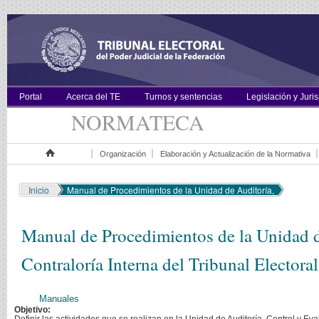
Portal
Acerca del TE
Turnos y sentencias
Legislación y Juri
NORMATECA
Organización
Elaboración y Actualización de la Normativa
Inicio
Inicio
Manual de Procedimientos de la Unidad de Auditoría,
Manual de Procedimientos de la Unidad d
Contraloría Interna del Tribunal Electoral
Manuales
Objetivo: