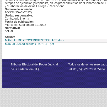
Definir las actividades que se realizan en la Unidad de Auditoría, Control y E
tiempos de ejecución y respuesta, en los procedimientos de “Elaboración del P
y “Elaboración de Actas Entrega - Recepción"
Número de acuerdo:
10/SO7(15-VII-2022)
Unidad responsable:
Contraloría Interna
Fecha de publicación:
Miércoles, Septiembre 21, 2022
Normativa:
Actual
Adjunto
MANUAL DE PROCEDIMIENTOS UACE.docx
Manual Procedimientos UACE- CI.pdf
Tribunal Electoral del Poder Judicial
Todos los derechos reservad
de la Federación (TE)
Tel. 01(55)5728.2300 / 5484.