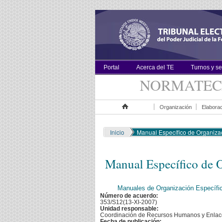
Portal
Acerca del TE
Turnos y s
NORMATE
Organización
Elaborac
Inicio
Inicio
Manual Específico de Organizac
Manual Específico de 
Manuales de Organización Específi
Número de acuerdo:
353/S12(13-XI-2007)
Unidad responsable:
Coordinación de Recursos Humanos y Enlace
Fecha de publicación: