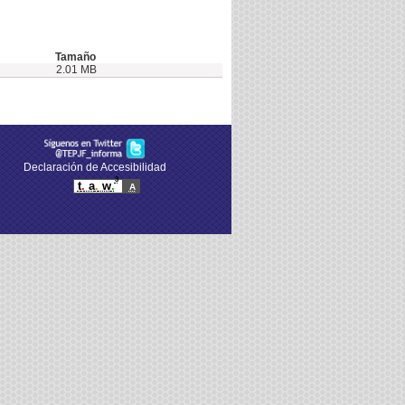
Tamaño
2.01 MB
Declaración de Accesibilidad
3
t
.
a
.
w
.
A