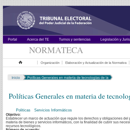
Portal
Acerca del TE
Turnos y sentencias
Legislación y Juri
NORMATECA
Organización
Elaboración y Actualización de la Normativa
Inicio
Inicio
Políticas Generales en materia de tecnologías de la
Políticas Generales en materia de tecnolo
Politicas
Servicios Informáticos
Objetivo:
Establecer un marco de actuación que regule los derechos y obligaciones del p
materia de bienes y servicios informáticos, con la finalidad de cubrir sus nece
recursos tecnológicos.
Número de acuerdo: