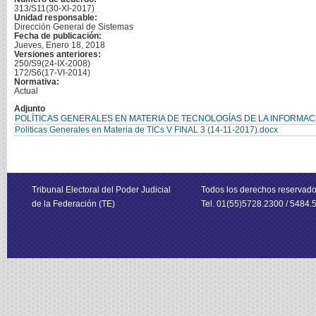
313/S11(30-XI-2017)
Unidad responsable:
Dirección General de Sistemas
Fecha de publicación:
Jueves, Enero 18, 2018
Versiones anteriores:
250/S9(24-IX-2008)
172/S6(17-VI-2014)
Normativa:
Actual
Adjunto
POLÍTICAS GENERALES EN MATERIA DE TECNOLOGÍAS DE LA INFORMACI
Politicas Generales en Materia de TICs V FINAL 3 (14-11-2017).docx
Tribunal Electoral del Poder Judicial
Todos los derechos reservad
de la Federación (TE)
Tel. 01(55)5728.2300 / 5484.