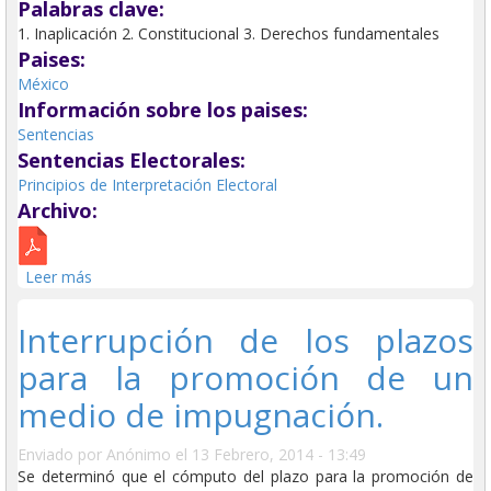
Palabras clave:
1. Inaplicación 2. Constitucional 3. Derechos fundamentales
Paises:
México
Información sobre los paises:
Sentencias
Sentencias Electorales:
Principios de Interpretación Electoral
Archivo:
Leer más
sobre Partidos políticos, coaliciones y candidatos, de
utilizar, en beneficio propio, la realización de obras
públicas o programas de gobierno.
Interrupción de los plazos
para la promoción de un
medio de impugnación.
Enviado por
Anónimo
el 13 Febrero, 2014 - 13:49
Se determinó que el cómputo del plazo para la promoción de