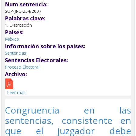
Num sentencia:
SUP-JRC-234/2007
Palabras clave:
1. Distritación
Paises:
México
Información sobre los paises:
Sentencias
Sentencias Electorales:
Proceso Electoral
Archivo:
Leer más
sobre Nueva distritación electoral debe ser clara, esto
es, debe señalar los lineamientos que se emplearon
para la incorporación de las poblaciones y su impacto
Congruencia en las
en el escenario definitivo de la entidad.
sentencias, consistente en
que el juzgador debe