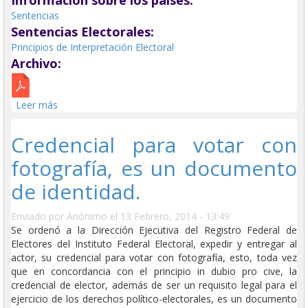
Información sobre los paises:
Sentencias
Sentencias Electorales:
Principios de Interpretación Electoral
Archivo:
Leer más
sobre Criterios para las sanciones por la omisión de
transmisión de pautas ordenadas por el Instituto
Federal Electoral.
Credencial para votar con
fotografía, es un documento
de identidad.
Enviado por
Anónimo
el 13 Febrero, 2014 - 13:49
Se ordenó a la Dirección Ejecutiva del Registro Federal de
Electores del Instituto Federal Electoral, expedir y entregar al
actor, su credencial para votar con fotografía, esto, toda vez
que en concordancia con el principio in dubio
pro cive, la
credencial de elector, además de ser un requisito legal para el
ejercicio de los derechos político-electorales, es un documento