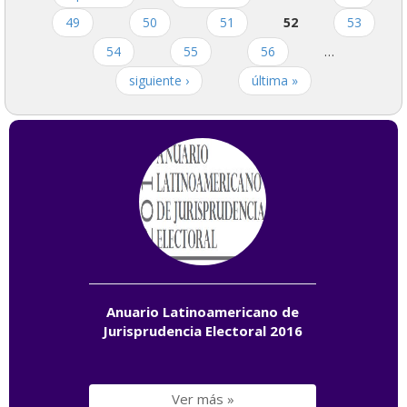
Páginas
49
50
51
52
53
54
55
56
…
siguiente ›
última »
Anuario Latinoamericano de
Jurisprudencia Electoral 2016
Ver más »