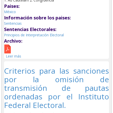
1. Ad Cautelam 2. Congruencia
Paises:
México
Información sobre los paises:
Sentencias
Sentencias Electorales:
Principios de Interpretación Electoral
Archivo:
Leer más
sobre Congruencia en las sentencias, consistente en
que el juzgador debe plasmar de manera concreta y
precisa los fundamentos y motivos que generan su
Criterios para las sanciones
decisión.
por la omisión de
transmisión de pautas
ordenadas por el Instituto
Federal Electoral.