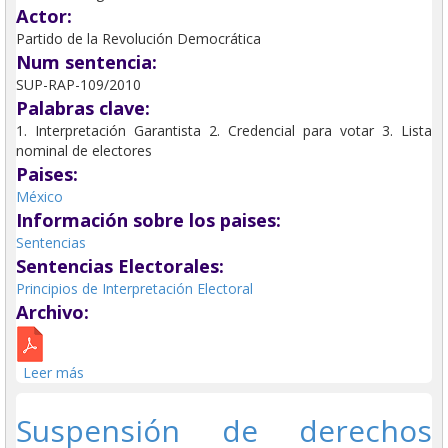
Actor:
Partido de la Revolución Democrática
Num sentencia:
SUP-RAP-109/2010
Palabras clave:
1. Interpretación Garantista 2. Credencial para votar 3. Lista
nominal de electores
Paises:
México
Información sobre los paises:
Sentencias
Sentencias Electorales:
Principios de Interpretación Electoral
Archivo:
Leer más
sobre Vigencia de la Credencial para votar para
privilegiar las garantías y los derechos políticos
electorales del ciudadano.
Suspensión de derechos