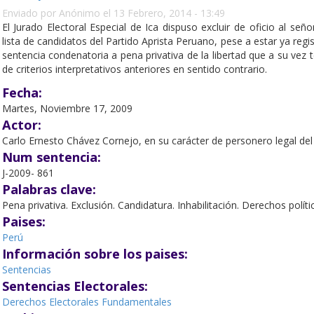
Enviado por
Anónimo
el 13 Febrero, 2014 - 13:49
El Jurado Electoral Especial de Ica dispuso excluir de oficio al s
lista de candidatos del Partido Aprista Peruano, pese a estar ya regi
sentencia condenatoria a pena privativa de la libertad que a su vez 
de criterios interpretativos anteriores en sentido contrario.
Fecha:
Martes, Noviembre 17, 2009
Actor:
Carlo Ernesto Chávez Cornejo, en su carácter de personero legal del
Num sentencia:
J-2009- 861
Palabras clave:
Pena privativa. Exclusión. Candidatura. Inhabilitación. Derechos polític
Paises:
Perú
Información sobre los paises:
Sentencias
Sentencias Electorales:
Derechos Electorales Fundamentales