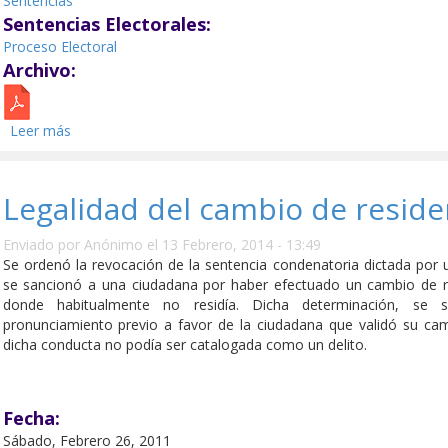
Sentencias
Sentencias Electorales:
Proceso Electoral
Archivo:
Leer más
sobre Validez de elección.
Legalidad del cambio de reside
Enviado por
Anónimo
el 13 Febrero, 2014 - 13:49
Se ordenó la revocación de la sentencia condenatoria dictada por u
se sancionó a una ciudadana por haber efectuado un cambio de re
donde habitualmente no residía. Dicha determinación, se 
pronunciamiento previo a favor de la ciudadana que validó su cam
dicha conducta no podía ser catalogada como un delito.
Fecha:
Sábado, Febrero 26, 2011