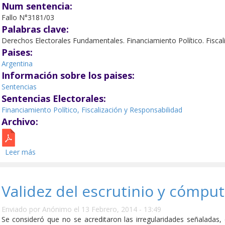
Num sentencia:
Fallo N°3181/03
Palabras clave:
Derechos Electorales Fundamentales. Financiamiento Político. Fiscal
Paises:
Argentina
Información sobre los paises:
Sentencias
Sentencias Electorales:
Financiamiento Político, Fiscalización y Responsabilidad
Archivo:
Leer más
sobre Restricciones temporales de la propaganda en las c
Validez del escrutinio y cómput
Enviado por
Anónimo
el 13 Febrero, 2014 - 13:49
Se consideró que no se acreditaron las irregularidades señaladas, 