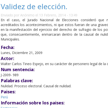
Validez de elección.
Enviado por
Anónimo
el 13 Febrero, 2014 - 13:49
En el caso, el Jurado Nacional de Elecciones consideró que 
acreditados los acontecimientos, ni que estos fueran de una graved
en la manifestación del ejercicio del derecho de sufragio de los p
que, consecuentemente, enmarcaran dentro de la causal de nulida
Municipales.
Fecha:
Lunes, Diciembre 21, 2009
Actor:
Walter Carlos Tineo Espejo, en su carácter de personero legal de la o
Num sentencia:
J-2009- 989
Palabras clave:
Nulidad. Proceso electoral. Causal de nulidad.
Paises:
Perú
Información sobre los paises: