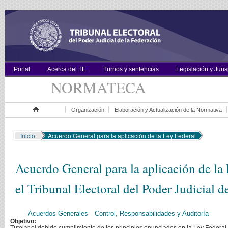
Portal
Acerca del TE
Turnos y sentencias
Legislación y Juri
NORMATECA
Organización
Elaboración y Actualización de la Normativa
Inicio
Inicio
Acuerdo General para la aplicación de la Ley Federal
Acuerdo General para la aplicación de la
el Tribunal Electoral del Poder Judicial d
Acuerdos Generales
Control, Responsabilidades y Auditoría
Objetivo: