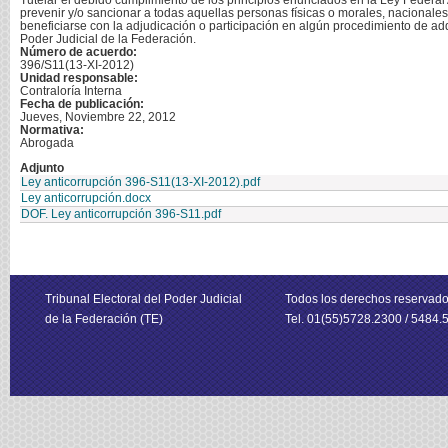
Tutelar el debido cumplimiento de los principios enunciados en la Ley Federal
prevenir y/o sancionar a todas aquellas personas físicas o morales, nacionales o
beneficiarse con la adjudicación o participación en algún procedimiento de adqu
Poder Judicial de la Federación.
Número de acuerdo:
396/S11(13-XI-2012)
Unidad responsable:
Contraloría Interna
Fecha de publicación:
Jueves, Noviembre 22, 2012
Normativa:
Abrogada
Adjunto
Ley anticorrupción 396-S11(13-XI-2012).pdf
Ley anticorrupción.docx
DOF. Ley anticorrupción 396-S11.pdf
Tribunal Electoral del Poder Judicial
Todos los derechos reservad
de la Federación (TE)
Tel. 01(55)5728.2300 / 5484.