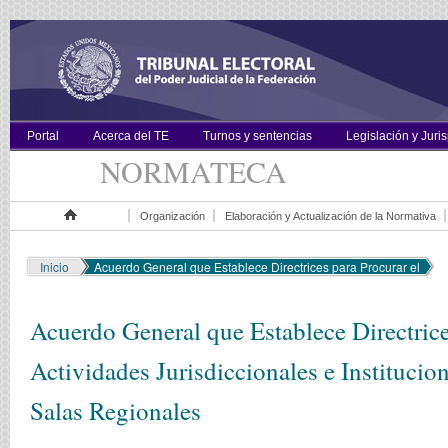
Portal
Acerca del TE
Turnos y sentencias
Legislación y Juri
NORMATECA
Organización
Elaboración y Actualización de la Normativa
Inicio
Inicio
Acuerdo General que Establece Directrices para Procurar el
Acuerdo General que Establece Directric
Actividades Jurisdiccionales e Institucio
Salas Regionales