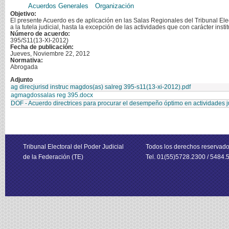
Acuerdos Generales
Organización
Objetivo:
El presente Acuerdo es de aplicación en las Salas Regionales del Tribunal Elec
a la tutela judicial, hasta la excepción de las actividades que con carácter inst
Número de acuerdo:
395/S11(13-XI-2012)
Fecha de publicación:
Jueves, Noviembre 22, 2012
Normativa:
Abrogada
Adjunto
ag direcjurisd instruc magdos(as) salreg 395-s11(13-xi-2012).pdf
agmagdossalas reg 395.docx
DOF - Acuerdo directrices para procurar el desempeño óptimo en actividades jur
Tribunal Electoral del Poder Judicial
Todos los derechos reservad
de la Federación (TE)
Tel. 01(55)5728.2300 / 5484.