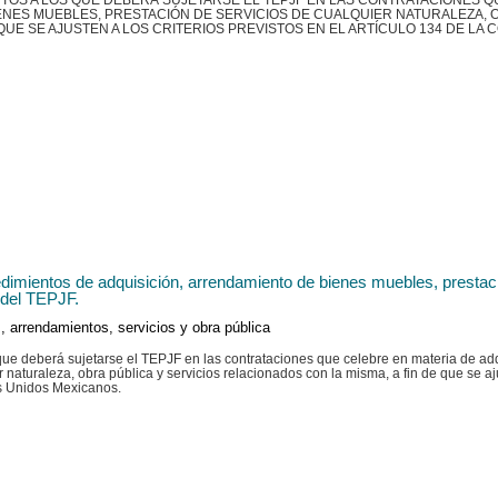
TOS A LOS QUE DEBERÁ SUJETARSE EL TEPJF EN LAS CONTRATACIONES Q
ENES MUEBLES, PRESTACIÓN DE SERVICIOS DE CUALQUIER NATURALEZA, O
QUE SE AJUSTEN A LOS CRITERIOS PREVISTOS EN EL ARTÍCULO 134 DE LA 
imientos de adquisición, arrendamiento de bienes muebles, prestació
 del TEPJF.
, arrendamientos, servicios y obra pública
 que deberá sujetarse el TEPJF en las contrataciones que celebre en materia de a
naturaleza, obra pública y servicios relacionados con la misma, a fin de que se ajus
os Unidos Mexicanos.