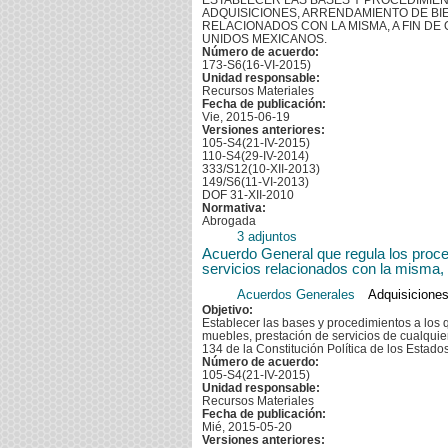
ESTABLECER LAS BASES Y PROCEDIMIEN
ADQUISICIONES, ARRENDAMIENTO DE BI
RELACIONADOS CON LA MISMA, A FIN DE 
UNIDOS MEXICANOS.
Número de acuerdo:
173-S6(16-VI-2015)
Unidad responsable:
Recursos Materiales
Fecha de publicación:
Vie, 2015-06-19
Versiones anteriores:
105-S4(21-IV-2015)
110-S4(29-IV-2014)
333/S12(10-XII-2013)
149/S6(11-VI-2013)
DOF 31-XII-2010
Normativa:
Abrogada
3 adjuntos
Acuerdo General que regula los proced
servicios relacionados con la misma,
Acuerdos Generales
Adquisiciones
Objetivo:
Establecer las bases y procedimientos a los
muebles, prestación de servicios de cualquier 
134 de la Constitución Política de los Estad
Número de acuerdo:
105-S4(21-IV-2015)
Unidad responsable:
Recursos Materiales
Fecha de publicación:
Mié, 2015-05-20
Versiones anteriores: