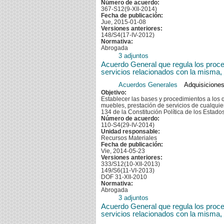
Número de acuerdo:
367-S12(9-XII-2014)
Fecha de publicación:
Jue, 2015-01-08
Versiones anteriores:
148/S4(17-IV-2012)
Normativa:
Abrogada
3 adjuntos
Acuerdo General que regula los proced
servicios relacionados con la misma,
Acuerdos Generales
Adquisiciones
Objetivo:
Establecer las bases y procedimientos a los
muebles, prestación de servicios de cualquier 
134 de la Constitución Política de los Estad
Número de acuerdo:
110-S4(29-IV-2014)
Unidad responsable:
Recursos Materiales
Fecha de publicación:
Vie, 2014-05-23
Versiones anteriores:
333/S12(10-XII-2013)
149/S6(11-VI-2013)
DOF 31-XII-2010
Normativa:
Abrogada
3 adjuntos
Acuerdo General que regula los proced
servicios relacionados con la misma,