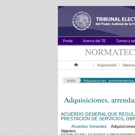
Portal
Acerca del TE
Turnos y s
NORMATE
Organización
Elaborac
Inicio
Inicio
Adquisiciones, arrendamientos, 
Adquisiciones, arrenda
ACUERDO GENERAL QUE REGULA
PRESTACIÓN DE SERVICIOS, OBR
Acuerdos Generales
Adquisiciones
Objetivo: