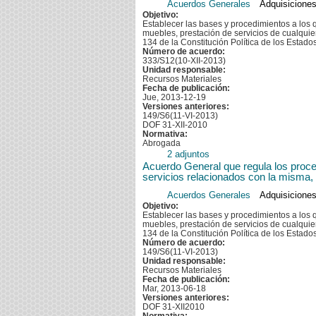
Acuerdos Generales
Adquisiciones
Objetivo:
Establecer las bases y procedimientos a los
muebles, prestación de servicios de cualquier 
134 de la Constitución Política de los Estad
Número de acuerdo:
333/S12(10-XII-2013)
Unidad responsable:
Recursos Materiales
Fecha de publicación:
Jue, 2013-12-19
Versiones anteriores:
149/S6(11-VI-2013)
DOF 31-XII-2010
Normativa:
Abrogada
2 adjuntos
Acuerdo General que regula los proced
servicios relacionados con la misma,
Acuerdos Generales
Adquisiciones
Objetivo:
Establecer las bases y procedimientos a los
muebles, prestación de servicios de cualquier 
134 de la Constitución Política de los Estad
Número de acuerdo:
149/S6(11-VI-2013)
Unidad responsable:
Recursos Materiales
Fecha de publicación:
Mar, 2013-06-18
Versiones anteriores:
DOF 31-XII2010