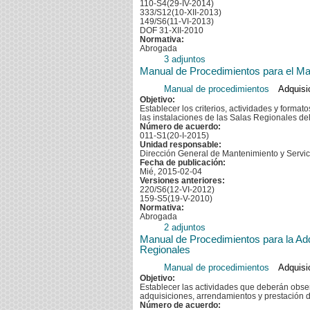
110-S4(29-IV-2014)
333/S12(10-XII-2013)
149/S6(11-VI-2013)
DOF 31-XII-2010
Normativa:
Abrogada
3 adjuntos
Manual de Procedimientos para el Man
Manual de procedimientos
Adquisi
Objetivo:
Establecer los criterios, actividades y forma
las instalaciones de las Salas Regionales del
Número de acuerdo:
011-S1(20-I-2015)
Unidad responsable:
Dirección General de Mantenimiento y Servi
Fecha de publicación:
Mié, 2015-02-04
Versiones anteriores:
220/S6(12-VI-2012)
159-S5(19-V-2010)
Normativa:
Abrogada
2 adjuntos
Manual de Procedimientos para la Adq
Regionales
Manual de procedimientos
Adquisi
Objetivo:
Establecer las actividades que deberán obser
adquisiciones, arrendamientos y prestación de
Número de acuerdo: