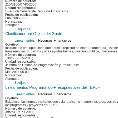
Número de acuerdo:
215/S100(07-IX-2005)
Unidad responsable:
Dirección General de Recursos Financieros
Fecha de publicación:
Lun, 2005-09-05
Normativa:
Abrogada
3 adjuntos
Clasificador por Objeto del Gasto
Lineamientos
Recursos Financieros
Objetivo:
Instrumento presupuestario que permite registrar de manera ordenada, sistemát
transferencias, subsidios y otras ayudas bienes, inversión pública, inversiones 
Número de acuerdo:
139/S5(25-IV-2011)
Unidad responsable:
Jefatura de Unidad de Programación y Presupuesto
Fecha de publicación:
Mar, 2011-05-03
Normativa:
Abrogada
1 adjunto
Lineamientos Programático-Presupuestales del TEPJF
Lineamientos
Recursos Financieros
Objetivo:
Establecer las normas y criterios que estandaricen e integren los procesos de
los programas y proyectos del TEPJF.
Número de acuerdo:
395/S12(6-XII-2011)
Unidad responsable: