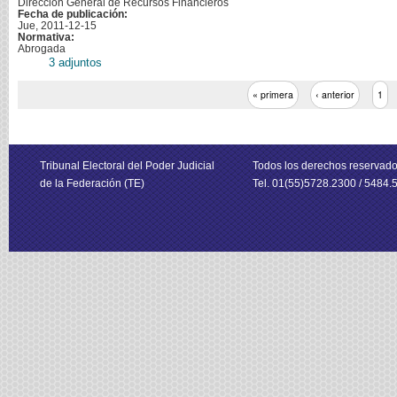
Dirección General de Recursos Financieros
Fecha de publicación:
Jue, 2011-12-15
Normativa:
Abrogada
3 adjuntos
« primera
‹ anterior
1
Tribunal Electoral del Poder Judicial
Todos los derechos reservad
de la Federación (TE)
Tel. 01(55)5728.2300 / 5484.