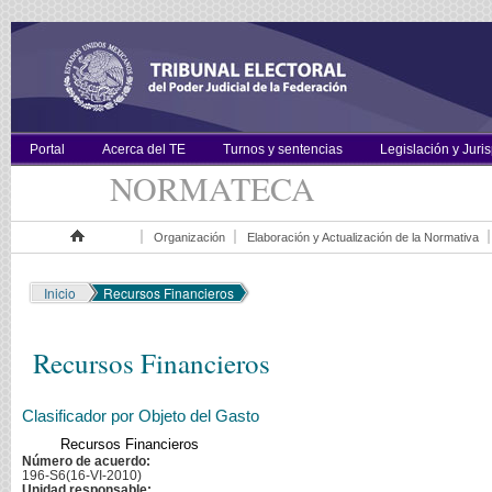
Portal
Acerca del TE
Turnos y sentencias
Legislación y Juri
NORMATECA
Organización
Elaboración y Actualización de la Normativa
Inicio
Inicio
Recursos Financieros
Recursos Financieros
Clasificador por Objeto del Gasto
Recursos Financieros
Número de acuerdo:
196-S6(16-VI-2010)
Unidad responsable: