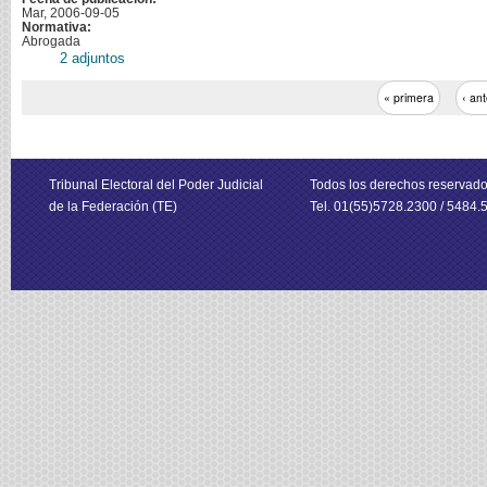
Mar, 2006-09-05
Normativa:
Abrogada
2 adjuntos
« primera
‹ ant
Tribunal Electoral del Poder Judicial
Todos los derechos reservad
de la Federación (TE)
Tel. 01(55)5728.2300 / 5484.