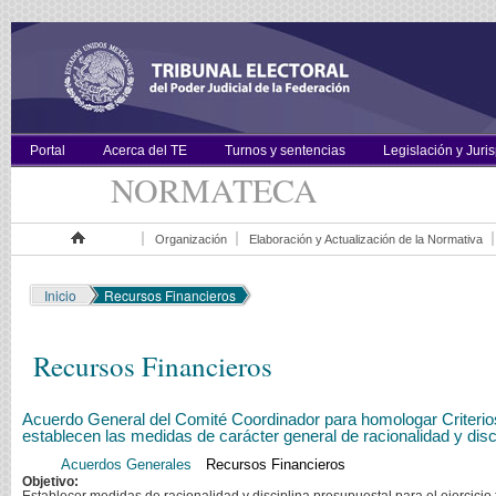
Portal
Acerca del TE
Turnos y sentencias
Legislación y Juri
NORMATECA
Organización
Elaboración y Actualización de la Normativa
Inicio
Inicio
Recursos Financieros
Recursos Financieros
Acuerdo General del Comité Coordinador para homologar Criterios e
establecen las medidas de carácter general de racionalidad y disci
Acuerdos Generales
Recursos Financieros
Objetivo: