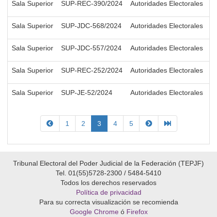
Sala Superior
SUP-REC-390/2024
Autoridades Electorales
2
Sala Superior
SUP-JDC-568/2024
Autoridades Electorales
2
Sala Superior
SUP-JDC-557/2024
Autoridades Electorales
2
Sala Superior
SUP-REC-252/2024
Autoridades Electorales
2
Sala Superior
SUP-JE-52/2024
Autoridades Electorales
2
1
2
3
4
5
Tribunal Electoral del Poder Judicial de la Federación (TEPJF)
Tel. 01(55)5728-2300 / 5484-5410
Todos los derechos reservados
Política de privacidad
Para su correcta visualización se recomienda
Google Chrome
ó
Firefox