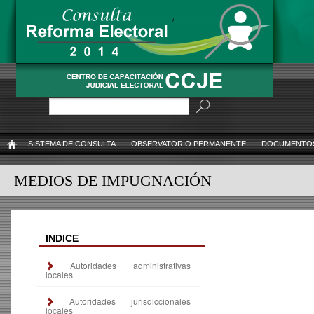
Pasar
al
contenido
principal
Buscar
SISTEMA DE CONSULTA
OBSERVATORIO PERMANENTE
DOCUMENTOS
INICIO
MEDIOS DE IMPUGNACIÓN
INDICE
Autoridades administrativas
locales
Autoridades jurisdiccionales
locales