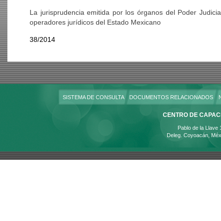
La jurisprudencia emitida por los órganos del Poder Judicia
operadores jurídicos del Estado Mexicano
38/2014
SISTEMA DE CONSULTA
DOCUMENTOS RELACIONADOS
CENTRO DE CAPACI
Pablo de la Llave
Deleg. Coyoacán, Méx