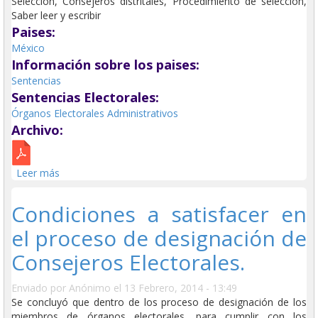
Selección, Consejeros distritales, Procedimiento de selección,
Saber leer y escribir
Paises:
México
Información sobre los paises:
Sentencias
Sentencias Electorales:
Órganos Electorales Administrativos
Archivo:
Leer más
sobre Criterios para la selección de consejeros
distritales y municipales.
Condiciones a satisfacer en
el proceso de designación de
Consejeros Electorales.
Enviado por
Anónimo
el 13 Febrero, 2014 - 13:49
Se concluyó que dentro de los proceso de designación de los
miembros de órganos electorales, para cumplir con los