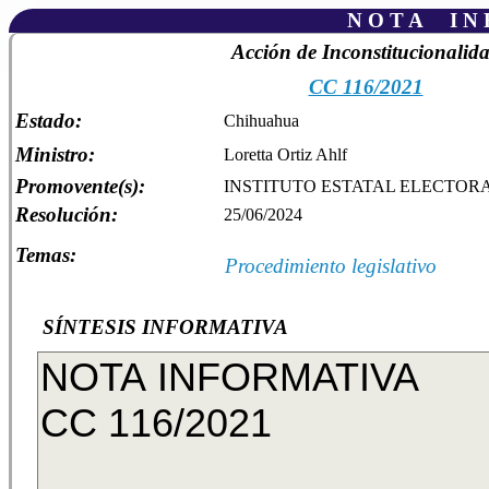
N O T A I N F
Acción de Inconstitucionalid
CC 116/2021
Estado:
Chihuahua
Ministro:
Loretta Ortiz Ahlf
Promovente(s):
INSTITUTO ESTATAL ELECTOR
Resolución:
25/06/2024
Temas:
Procedimiento legislativo
SÍNTESIS INFORMATIVA