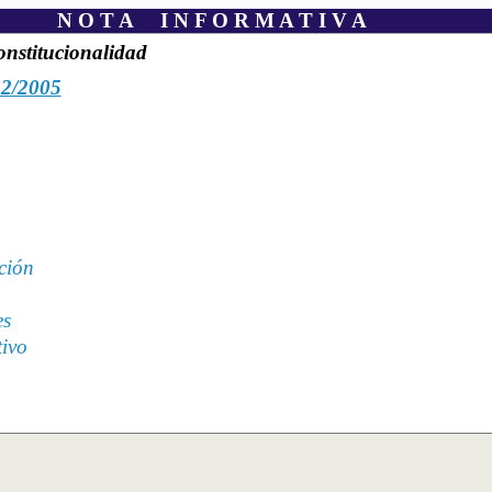
N O T A I N F O R M A T I V A
onstitucionalidad
32/2005
ción
es
tivo