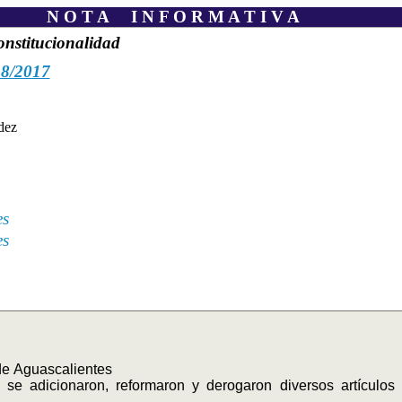
N O T A I N F O R M A T I V A
onstitucionalidad
48/2017
dez
es
es