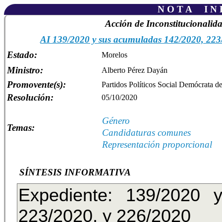
N O T A I N F
Acción de Inconstitucionalid
AI 139/2020 y sus acumuladas 142/2020, 223
Estado:
Morelos
Ministro:
Alberto Pérez Dayán
Promovente(s):
Partidos Políticos Social Demócrata d
Resolución:
05/10/2020
Género
Temas:
Candidaturas comunes
Representación proporcional
SÍNTESIS INFORMATIVA