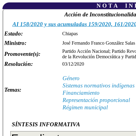
N O T A I N F
Acción de Inconstitucionalid
AI 158/2020 y sus acumuladas 159/2020, 161/2020
Estado:
Chiapas
Ministro:
José Fernando Franco González Salas
Partido Acción Nacional; Partido Revol
Promovente(s):
de la Revolución Democrática y Part
Resolución:
03/12/2020
Género
Sistemas normativos indígenas
Temas:
Financiamiento
Representación proporcional
Régimen municipal
SÍNTESIS INFORMATIVA