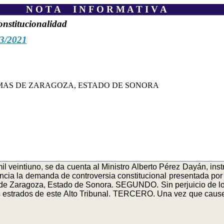
N O T A I N F O R M A T I V A
onstitucionalidad
3/2021
MAS DE ZARAGOZA, ESTADO DE SONORA