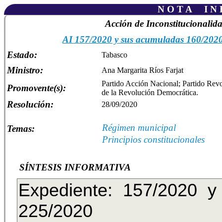
N O T A I N F
Acción de Inconstitucionalid
AI 157/2020 y sus acumuladas 160/202
Estado:
Tabasco
Ministro:
Ana Margarita Ríos Farjat
Partido Acción Nacional; Partido Revol
Promovente(s):
de la Revolución Democrática.
Resolución:
28/09/2020
Régimen municipal
Temas:
Principios constitucionales
SÍNTESIS INFORMATIVA