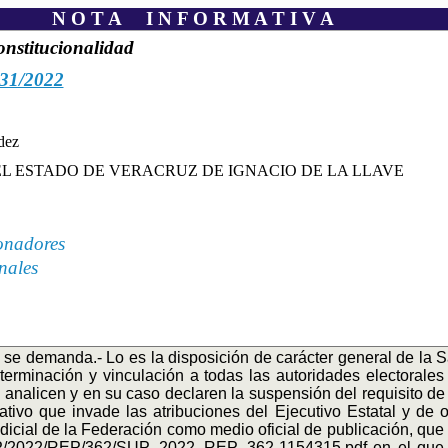
N O T A I N F O R M A T I V A
onstitucionalidad
31/2022
dez
L ESTADO DE VERACRUZ DE IGNACIO DE LA LLAVE
onadores
nales