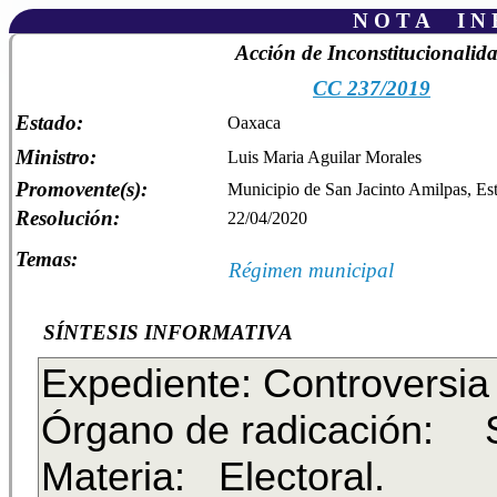
N O T A I N F
Acción de Inconstitucionalid
CC 237/2019
Estado:
Oaxaca
Ministro:
Luis Maria Aguilar Morales
Promovente(s):
Municipio de San Jacinto Amilpas, E
Resolución:
22/04/2020
Temas:
Régimen municipal
SÍNTESIS INFORMATIVA