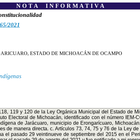
N O T A I N F O R M A T I V A
onstitucionalidad
65/2021
GARICUARO, ESTADO DE MICHOACÁN DE OCAMPO
indígenas