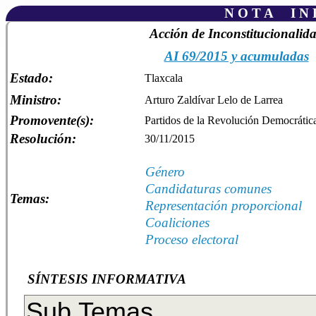
N O T A I N F
Acción de Inconstitucionalid
AI 69/2015 y acumuladas
Estado:
Tlaxcala
Ministro:
Arturo Zaldívar Lelo de Larrea
Promovente(s):
Partidos de la Revolución Democrát
Resolución:
30/11/2015
Género
Candidaturas comunes
Temas:
Representación proporcional
Coaliciones
Proceso electoral
SÍNTESIS INFORMATIVA