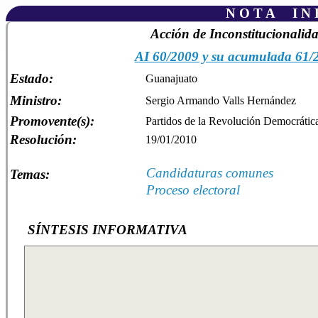
N O T A I N F
Acción de Inconstitucionalid
AI 60/2009 y su acumulada 61/
Estado:
Guanajuato
Ministro:
Sergio Armando Valls Hernández
Promovente(s):
Partidos de la Revolución Democrática
Resolución:
19/01/2010
Candidaturas comunes
Temas:
Proceso electoral
SÍNTESIS INFORMATIVA