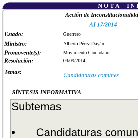
N O T A I N F
Acción de Inconstitucionalid
AI 17/2014
Estado:
Guerrero
Ministro:
Alberto Pérez Dayán
Promovente(s):
Movimiento Ciudadano
Resolución:
09/09/2014
Temas:
Candidaturas comunes
SÍNTESIS INFORMATIVA