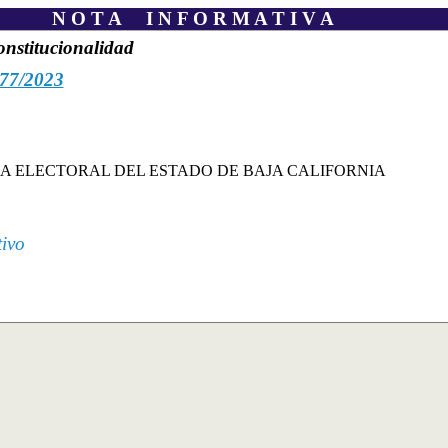
N O T A I N F O R M A T I V A
onstitucionalidad
77/2023
IA ELECTORAL DEL ESTADO DE BAJA CALIFORNIA
tivo