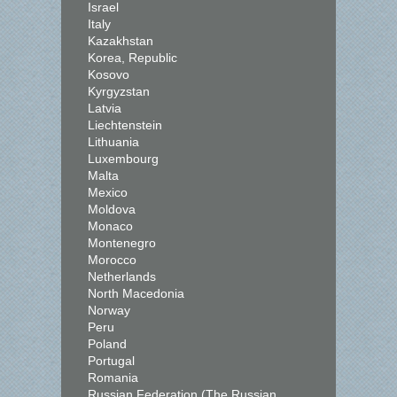
Israel
Italy
Kazakhstan
Korea, Republic
Kosovo
Kyrgyzstan
Latvia
Liechtenstein
Lithuania
Luxembourg
Malta
Mexico
Moldova
Monaco
Montenegro
Morocco
Netherlands
North Macedonia
Norway
Peru
Poland
Portugal
Romania
Russian Federation (The Russian