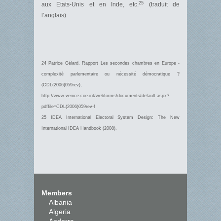
25
aux Etats-Unis et en Inde, etc.
(traduit de
l’anglais).
24 Patrice Gélard, Rapport Les secondes chambres en Europe -
complexité parlementaire ou nécessité démocratique ?
(CDL(2006)059rev),
http://www.venice.coe.int/webforms/documents/default.aspx?
pdffile=CDL(2006)059rev-f
25 IDEA International Electoral System Design: The New
International IDEA Handbook (2008).
Members
Albania
Algeria