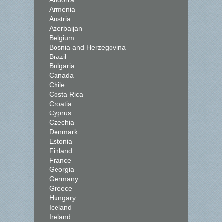
Andorra
Armenia
Austria
Azerbaijan
Belgium
Bosnia and Herzegovina
Brazil
Bulgaria
Canada
Chile
Costa Rica
Croatia
Cyprus
Czechia
Denmark
Estonia
Finland
France
Georgia
Germany
Greece
Hungary
Iceland
Ireland