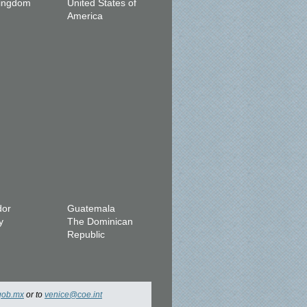
Kingdom
United States of
America
dor
Guatemala
y
The Dominican
Republic
gob.mx
or to
venice@coe.int