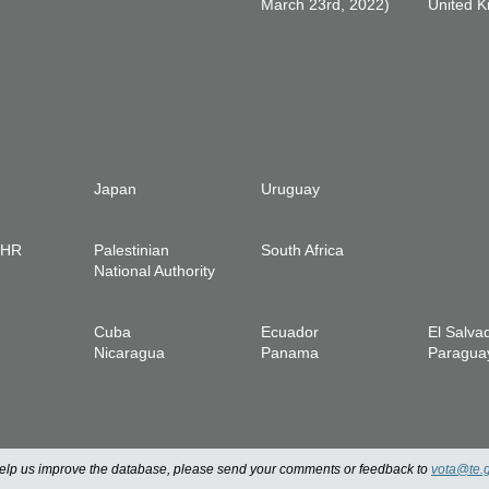
March 23rd, 2022)
United 
Japan
Uruguay
IHR
Palestinian
South Africa
National Authority
Cuba
Ecuador
El Salva
Nicaragua
Panama
Paragua
 help us improve the database, please send your comments or feedback to
vota@te.