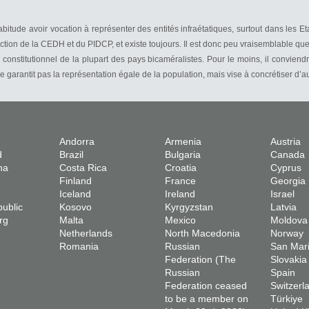
itude avoir vocation à représenter des entités infraétatiques, surtout dans le
ction de la CEDH et du PIDCP, et existe toujours. Il est donc peu vraisemblable que
constitutionnel de la plupart des pays bicaméralistes. Pour le moins, il convien
arantit pas la représentation égale de la population, mais vise à concrétiser d’aut
Andorra
Armenia
Austria
d
Brazil
Bulgaria
Canada
na
Costa Rica
Croatia
Cyprus
Finland
France
Georgia
Iceland
Ireland
Israel
ublic
Kosovo
Kyrgyzstan
Latvia
rg
Malta
Mexico
Moldova
Netherlands
North Macedonia
Norway
Romania
Russian
San Mar
Federation (The
Slovakia
Russian
Spain
Federation ceased
Switzerl
to be a member on
Türkiye