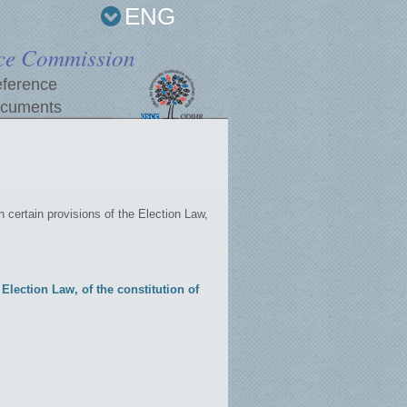
ENG
ce Commission
ference
cuments
ertain provisions of the Election Law,
lection Law, of the constitution of