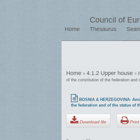
Council of Eu
Home
Thesaurus
Sear
Home
4.1.2 Upper house
>
> 
of the constitution of the federation and 
BOSNIA & HERZEGOVINA- Amicus Cu
the federation and of the statue of t
Download file
Print 