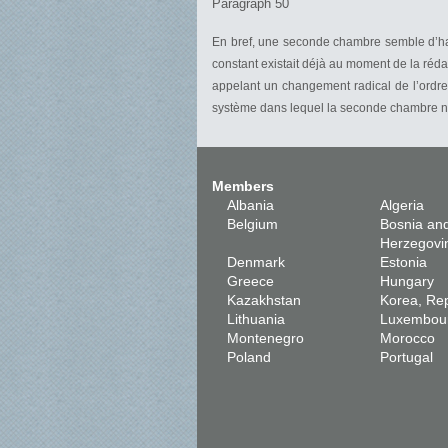
Paragraph 50
En bref, une seconde chambre semble d’hab
constant existait déjà au moment de la réda
appelant un changement radical de l’ordre 
système dans lequel la seconde chambre ne g
Members
Albania
Algeria
Belgium
Bosnia an
Herzegovi
Denmark
Estonia
Greece
Hungary
Kazakhstan
Korea, Rep
Lithuania
Luxembou
Montenegro
Morocco
Poland
Portugal