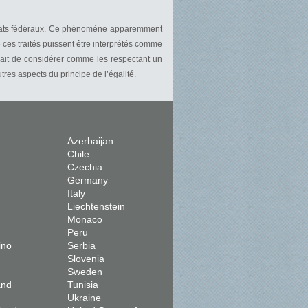
s Etats fédéraux. Ce phénomène apparemment
 ces traités puissent être interprétés comme
drait de considérer comme les respectant un
res aspects du principe de l’égalité.
Azerbaijan
Chile
Czechia
Germany
Italy
Liechtenstein
Monaco
Peru
ino
Serbia
Slovenia
Sweden
and
Tunisia
Ukraine