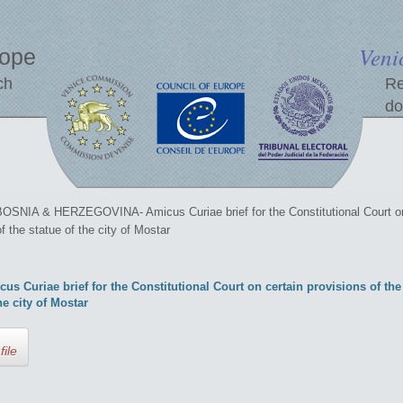
Veni
rope
ch
Re
do
BOSNIA & HERZEGOVINA- Amicus Curiae brief for the Constitutional Court on c
of the statue of the city of Mostar
riae brief for the Constitutional Court on certain provisions of the E
he city of Mostar
file