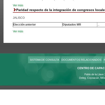
Ver más
Paridad respecto de la integración de congresos locale
JALISCO
Elección anterior
Diputados MR
...
Ver más
SISTEMA DE CONSULTA
DOCUMENTOS RELACIONADOS
CENTRO DE CAPACI
Pablo de la Llave
Deleg. Coyoacán, Méx