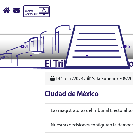
Tribunal Electoral del Pode
Inicio
escribir correo a contactoweb@te.gob.mx
TEPJF
ASUNTOS
JURIS
header
El Tribunal Electoral 
14/Julio /2023 /
Sala Superior 306/20
Ciudad de México
Las magistraturas del Tribunal Electoral s
Nuestras decisiones configuran la democra