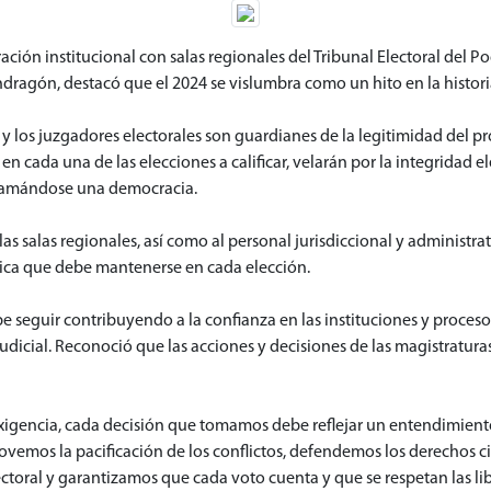
ión institucional con salas regionales del Tribunal Electoral del Pod
agón, destacó que el 2024 se vislumbra como un hito en la historia
 y los juzgadores electorales son guardianes de la legitimidad del pr
n cada una de las elecciones a calificar, velarán por la integridad ele
llamándose una democracia.
las salas regionales, así como al personal jurisdiccional y administra
tica que debe mantenerse en cada elección.
ebe seguir contribuyendo a la confianza en las instituciones y proce
udicial. Reconoció que las acciones y decisiones de las magistratura
xigencia, cada decisión que tomamos debe reflejar un entendimient
movemos la pacificación de los conflictos, defendemos los derechos
ctoral y garantizamos que cada voto cuenta y que se respetan las li