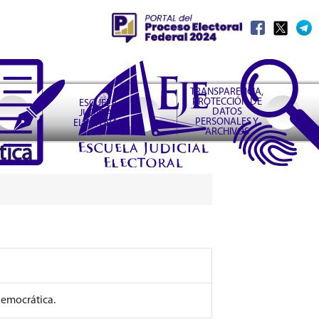
TRANSPARENCIA,
PROTECCIÓN DE
ESCUELA
DATOS
JUDICIAL
PERSONALES Y
ELECTORAL
ARCHIVOS
tica
democrática.