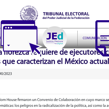
r Judicial de la Federación
PRUDENCIA
COMUNICACIÓN
a florezca requiere de ejecutore
s que caracterizan el México actua
90/2023
andom House firmaron un Convenio de Colaboración en cuyo marco s
máticas: los peligros en la radicalización de la política, así como la