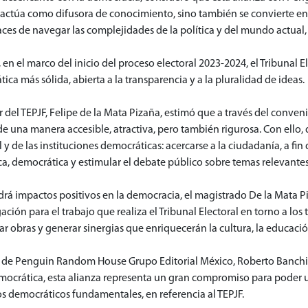
lo actúa como difusora de conocimiento, sino también se convierte en
aces de navegar las complejidades de la política y del mundo actual,
 en el marco del inicio del proceso electoral 2023-2024, el Tribunal 
ica más sólida, abierta a la transparencia y a la pluralidad de ideas.
r del TEPJF, Felipe de la Mata Pizaña, estimó que a través del conven
e una manera accesible, atractiva, pero también rigurosa. Con ello, d
l y de las instituciones democráticas: acercarse a la ciudadanía, a fin
a, democrática y estimular el debate público sobre temas relevantes 
ndrá impactos positivos en la democracia, el magistrado De la Mata 
ción para el trabajo que realiza el Tribunal Electoral en torno a lo
r obras y generar sinergias que enriquecerán la cultura, la educació
ral de Penguin Random House Grupo Editorial México, Roberto Banchik
mocrática, esta alianza representa un gran compromiso para poder uni
s democráticos fundamentales, en referencia al TEPJF.