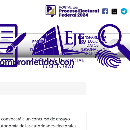
TRANSPARENCIA,
PROTECCIÓN DE
ESCUELA
DATOS
JUDICIAL
PERSONALES Y
ELECTORAL
ARCHIVOS
s comprometidos con
l
e convocará a un concurso de ensayo
 autonomía de las autoridades electorales