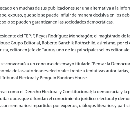
scado en muchas de sus publicaciones ser una alternativa a la informa
abe, expuso, que solo se puede influir de manera decisiva en los deba
ue solo se pueden garantizar en las sociedades democráticas.
esidente del TEPJF, Reyes Rodríguez Mondragón; el magistrado de la S
ouse Grupo Editorial, Roberto Banchik Rothschild; asimismo, por el
sta, editor en jefe de Taurus, uno de los principales sellos editor
se convocará a un concurso de ensayo titulado "Pensar la Democracia
onomía de las autoridades electorales frente a tentativas autoritaria
del Tribunal Electoral y Penguin Random House.
eas como el Derecho Electoral y Constitucional; la democracia y la pa
 editar obras que difundan el conocimiento jurídico-electoral y demo
 con seminarios impartidos por expertos, diálogos literarios y partici