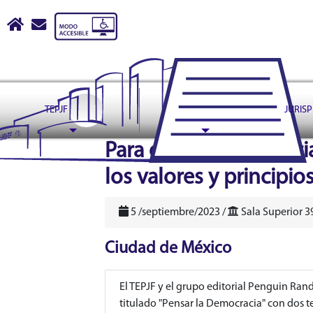
Tribunal Electoral del Pode
Inicio
escribir correo a contactoweb@te.gob.mx
TEPJF
ASUNTOS
JURIS
header
Para que la democraci
los valores y principio
5 /septiembre/2023 /
Sala Superior 3
Ciudad de México
El TEPJF y el grupo editorial Penguin R
titulado "Pensar la Democracia" con dos te