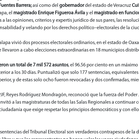
Fuentes Barrera;
así como del
gobernador
del estado de Veracruz
Cui
apa, el
magistrado Enrique Figueroa Ávila
y el
magistrado en funcio
 las opiniones, criterios y expertis jurídico de sus pares, las resol
ponsabilidad y velando por los derechos político–electorales de la ci
alapa vivió dos procesos electorales ordinarios, en el estado de Oa
se llevaron a cabo elecciones extraordinarias en 18 municipios distri
eron un total de 7 mil 572 asuntos
, el 96.56 por ciento en un máximo 
osterior a los 30 días. Puntualizó que solo 177 sentencias, equivalente
erior, y de estas solo ocho fueron revocadas y dos confirmadas, mien
PJF, Reyes Rodríguez Mondragón, reconoció que la fuerza del Poder Ju
 Invitó a las magistraturas de todas las Salas Regionales a continuar
ciudadanía que exige respetar los principios democráticos y con ello
 sentencias del Tribunal Electoral son verdaderos contrapesos de la 