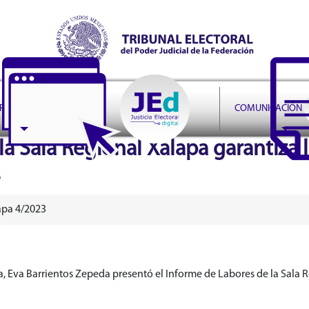
r Judicial de la Federación
PRUDENCIA
COMUNICACIÓN
la Sala Regional Xalapa garantiza l
s
apa 4/2023
a, Eva Barrientos Zepeda presentó el Informe de Labores de la Sala