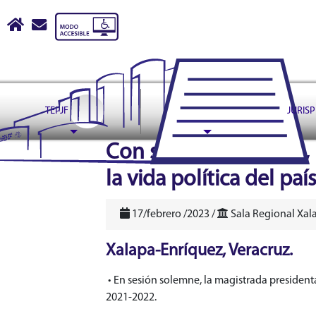
Tribunal Electoral del Pode
Inicio
escribir correo a contactoweb@te.gob.mx
TEPJF
ASUNTOS
JURIS
header
Con sus resoluciones, 
la vida política del paí
17/febrero /2023 /
Sala Regional Xal
Xalapa-Enríquez, Veracruz.
• En sesión solemne, la magistrada president
2021-2022.