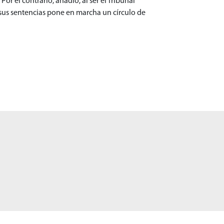
r el contrario, añadió, al ser el Tribunal
e sus sentencias pone en marcha un círculo de