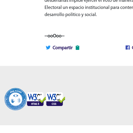
desdeñarlas impide ejercer el voto de manera l
Electoral un espacio institucional para conte
desarrollo político y social.
--ooOoo--
Compartir