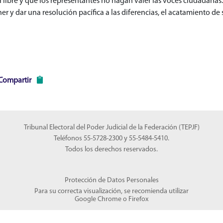
ibre y que los representantes no hagan valer las voces ciudadanas. Po
ner y dar una resolución pacífica a las diferencias, el acatamiento d
Compartir
Tribunal Electoral del Poder Judicial de la Federación (TEPJF)
Teléfonos 55-5728-2300 y 55-5484-5410.
Todos los derechos reservados.
Protección de Datos Personales
Para su correcta visualización, se recomienda utilizar
Google Chrome
o
Firefox