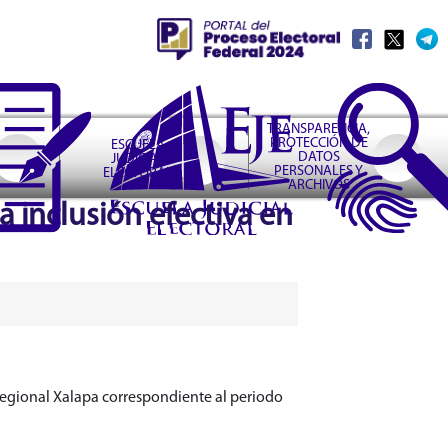
TRANSPARENCIA,
PROTECCIÓN DE
ESCUELA
DATOS
JUDICIAL
PERSONALES Y
ELECTORAL
ARCHIVOS
a inclusión efectiva en
 Regional Xalapa correspondiente al periodo