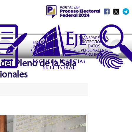
TRANSPARENCIA,
PROTECCIÓN DE
ESCUELA
DATOS
JUDICIAL
PERSONALES Y
ELECTORAL
ARCHIVOS
del Pleno de la Sala
ionales