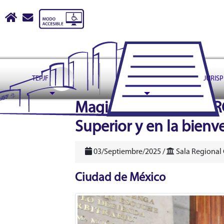
Tribunal Electoral del Pode
Inicio
escribir correo a contactoweb@te.gob.mx
TEPJF
ASUNTOS
JURIS
header
Magistraturas de la SR
Superior y en la bien
03/Septiembre/2025 /
Sala Regional
Ciudad de México