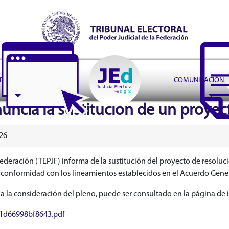
r Judicial de la Federación
PRUDENCIA
COMUNICACIÓN
anuncia la sustitución de un proye
26
a Federación (TEPJF) informa de la sustitución del proyecto de resolu
nformidad con los lineamientos establecidos en el Acuerdo General
a la consideración del pleno, puede ser consultado en la página de in
21d66998bf8643.pdf