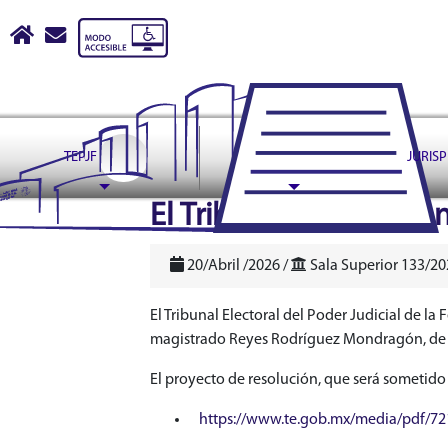
Tribunal Electoral del Pode
Inicio
escribir correo a contactoweb@te.gob.mx
TEPJF
ASUNTOS
JURIS
header
El Tribunal Electoral 
20/Abril /2026 /
Sala Superior 133/20
El Tribunal Electoral del Poder Judicial de l
magistrado Reyes Rodríguez Mondragón, de co
El proyecto de resolución, que será sometido 
https://www.te.gob.mx/media/pdf/7