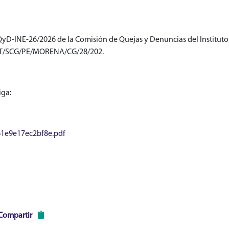
D-INE-26/2026 de la Comisión de Quejas y Denuncias del Instituto N
 UT/SCG/PE/MORENA/CG/28/202.
iga:
61e9e17ec2bf8e.pdf
Compartir