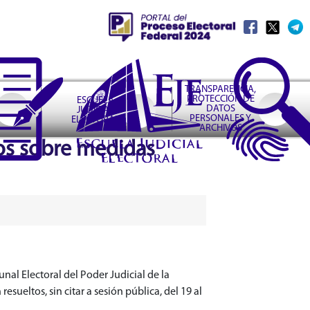
TRANSPARENCIA,
PROTECCIÓN DE
ESCUELA
DATOS
JUDICIAL
PERSONALES Y
ELECTORAL
ARCHIVOS
tos sobre medidas
nal Electoral del Poder Judicial de la
sueltos, sin citar a sesión pública, del 19 al