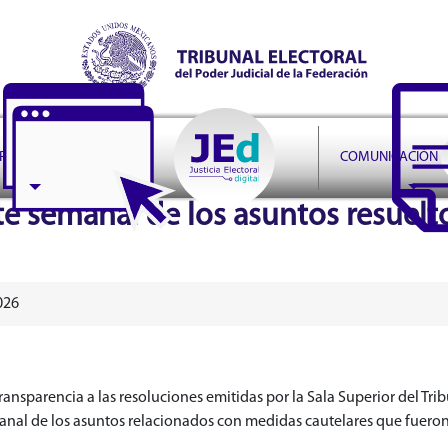
r Judicial de la Federación
PRUDENCIA
COMUNICACIÓN
rte semanal de los asuntos resuel
026
nsparencia a las resoluciones emitidas por la Sala Superior del Tribu
anal de los asuntos relacionados con medidas cautelares que fueron re