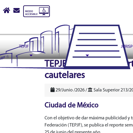
Tribunal Electoral del Pode
Inicio
escribir correo a contactoweb@te.gob.mx
TEPJF
ASUNTOS
JURIS
header
TEPJF publica el repo
cautelares
29/Junio /2026 /
Sala Superior 213/2
Ciudad de México
Con el objetivo de dar máxima publicidad y tra
Federación (TEPJF), se publica el reporte sem
25 de junio del presente año.