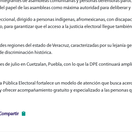
 integrantes de asambleas comunitarias y personas defensoras parti
 y del papel de las asambleas como máxima autoridad para deliberar y 
eccional, dirigido a personas indígenas, afromexicanas, con discapac
o, para garantizar que el acceso a la justicia electoral llegue tamb
es regiones del estado de Veracruz, caracterizadas por su lejanía geo
e discriminación histórica.
mes de julio en Cuetzalan, Puebla, con lo que la DPE continuará ampl
ía Pública Electoral fortalece un modelo de atención que busca acerca
io y ofrecer acompañamiento gratuito y especializado a las personas q
Compartir