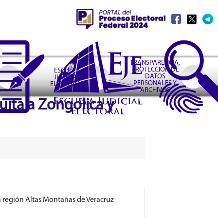
TRANSPARENCIA,
PROTECCIÓN DE
ESCUELA
DATOS
JUDICIAL
PERSONALES Y
ELECTORAL
ARCHIVOS
tuita a Zongolica y
a región Altas Montañas de Veracruz