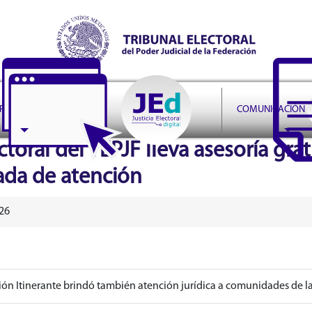
r Judicial de la Federación
PRUDENCIA
COMUNICACIÓN
toral del TEPJF lleva asesoría gra
nada de atención
26
ión Itinerante brindó también atención jurídica a comunidades de l