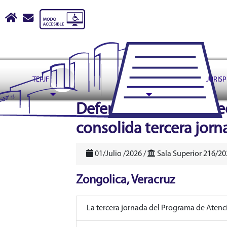
Tribunal Electoral del Pode
Inicio
escribir correo a contactoweb@te.gob.mx
TEPJF
ASUNTOS
JURIS
header
Defensoría Pública Elec
consolida tercera jor
01/Julio /2026 /
Sala Superior 216/20
Zongolica, Veracruz
La tercera jornada del Programa de Atenc