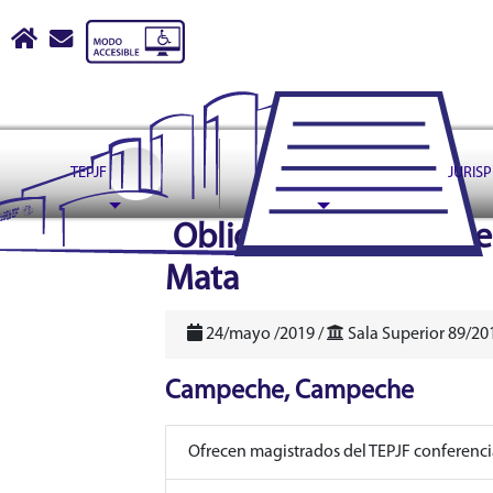
Tribunal Electoral del Pode
Inicio
escribir correo a contactoweb@te.gob.mx
TEPJF
ASUNTOS
JURIS
header
Obligación, que juece
Mata
24/mayo /2019 /
Sala Superior 89/20
Campeche, Campeche
Ofrecen magistrados del TEPJF conferencia