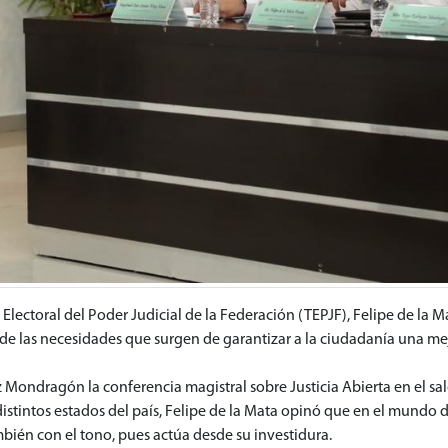
 Electoral del Poder Judicial de la Federación (TEPJF), Felipe de la M
s de las necesidades que surgen de garantizar a la ciudadanía una m
z Mondragón la conferencia magistral sobre Justicia Abierta en el s
tintos estados del país, Felipe de la Mata opinó que en el mundo de
bién con el tono, pues actúa desde su investidura.