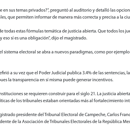
ive en sus temas privados?”, preguntó al auditorio y detalló las opc
ales, que permiten informar de manera más correcta y precisa a la ciu
 de todas estas fórmulas temática de justicia abierta. Que todos los 
 eso sí es una obligación”, dijo el magistrado.
l sistema electoral se abra a nuevos paradigmas, como por ejemplo 
ió a su vez que el Poder Judicial publica 3.4% de las sentencias, l
pues la transparencia en sí misma puede generar incentivos.
nstituciones se requieren construir para el siglo 21. La justicia abier
íticas de los tribunales estaban orientadas más al fortalecimiento in
trado presidente del Tribunal Electoral de Campeche, Carlos Francis
ente de la Asociación de Tribunales Electorales de la República Me