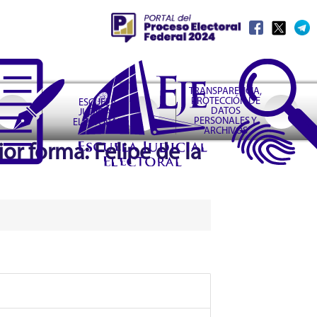
TRANSPARENCIA,
PROTECCIÓN DE
ESCUELA
DATOS
JUDICIAL
PERSONALES Y
ELECTORAL
ARCHIVOS
r forma: Felipe de la