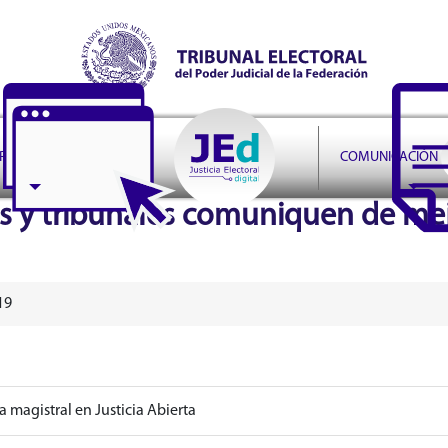
r Judicial de la Federación
PRUDENCIA
COMUNICACIÓN
s y tribunales comuniquen de mejo
19
 magistral en Justicia Abierta