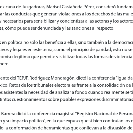
 Mexicana de Juzgadoras, Marisol Castañeda Pérez, consideró fundame
nar las conductas que generan violaciones a los derechos de las muj
 necesarios para sensibilizar y concientizar a las actoras y los actore
nes, cómo puede ser denunciada y las sanciones al respecto.
es en política no sólo las beneficia a ellas, sino también a la democra
vos y legales en este tema, como el principio de paridad, esto no se
so legítimo que permite visibilizar todas las formas de violencia c
nero.
dente del TEPJF, Rodríguez Mondragón, dictó la conferencia “Igualdad
co. Retos de los tribunales electorales frente a la consolidación de 
eces asistentes la necesidad de analizar a fondo cuando realmente se t
stintos cuestionamientos sobre posibles expresiones discriminatorias
 Barrera dictó la conferencia magistral “Registro Nacional de Perso
 y su impacto político”, en la que expuso que si bien continúan los o
rado la conformación de herramientas que conllevan a la disuasión de