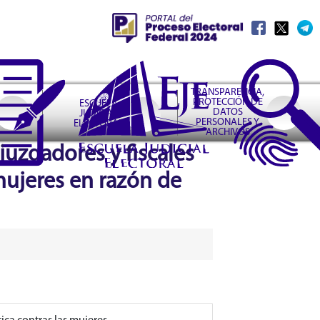
TRANSPARENCIA,
PROTECCIÓN DE
ESCUELA
DATOS
JUDICIAL
PERSONALES Y
ELECTORAL
ARCHIVOS
juzgadores y fiscales
 mujeres en razón de