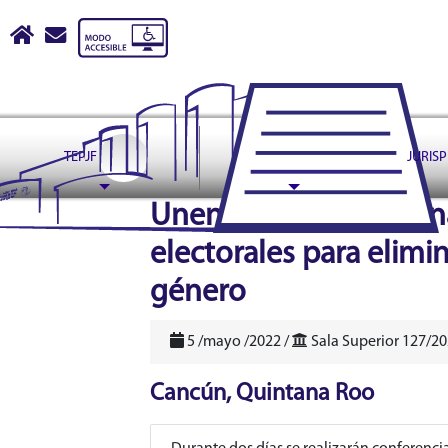
Tribunal Electoral del Pode
Inicio
escribir correo a contactoweb@te.gob.mx
TEPJF
ASUNTOS
JURIS
header
Unen esfuerzos tribuna
electorales para elimin
género
5 /mayo /2022 /
Sala Superior 127/2
Cancún, Quintana Roo