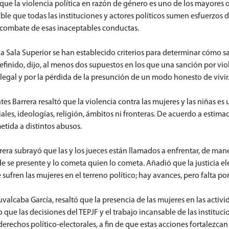
ue la violencia política en razón de género es uno de los mayores 
able que todas las instituciones y actores políticos sumen esfuerzos
 combate de esas inaceptables conductas.
a Sala Superior se han establecido criterios para determinar cómo s
 definido, dijo, al menos dos supuestos en los que una sanción por vi
 legal y por la pérdida de la presunción de un modo honesto de vivir
tes Barrera resaltó que la violencia contra las mujeres y las niñas e
ales, ideologías, religión, ámbitos ni fronteras. De acuerdo a estima
etida a distintos abusos.
rera subrayó que las y los jueces están llamados a enfrentar, de man
de se presente y lo cometa quien lo cometa. Añadió que la justicia 
ufren las mujeres en el terreno político; hay avances, pero falta por
 Ruvalcaba García, resaltó que la presencia de las mujeres en las acti
 que las decisiones del TEPJF y el trabajo incansable de las instituc
derechos político-electorales, a fin de que estas acciones fortalezca