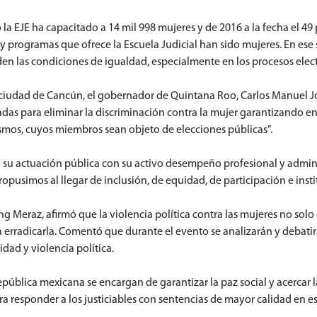
a EJE ha capacitado a 14 mil 998 mujeres y de 2016 a la fecha el 49 p
 y programas que ofrece la Escuela Judicial han sido mujeres. En es
den las condiciones de igualdad, especialmente en los procesos elec
la ciudad de Cancún, el gobernador de Quintana Roo, Carlos Manuel 
as para eliminar la discriminación contra la mujer garantizando e
ismos, cuyos miembros sean objeto de elecciones públicas”.
su actuación pública con su activo desempeño profesional y adminis
ropusimos al llegar de inclusión, de equidad, de participación e inst
g Meraz, afirmó que la violencia política contra las mujeres no sol
ra erradicarla. Comentó que durante el evento se analizarán y debati
dad y violencia política.
pública mexicana se encargan de garantizar la paz social y acercar la 
ara responder a los justiciables con sentencias de mayor calidad en es