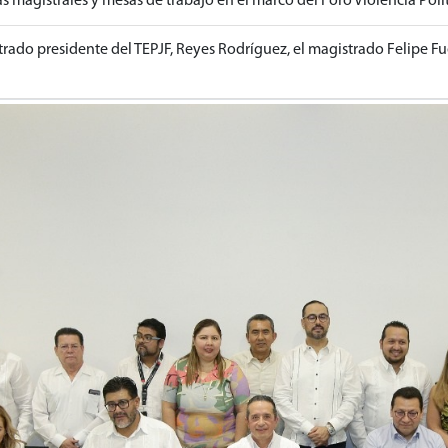
s magistrales y mesas de trabajo en el marco del Foro Violencia Polít
trado presidente del TEPJF, Reyes Rodríguez, el magistrado Felipe Fue