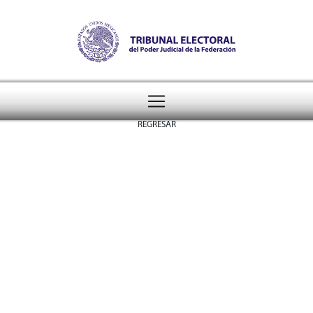
Tribunal Electoral del Pode
header
REGRESAR