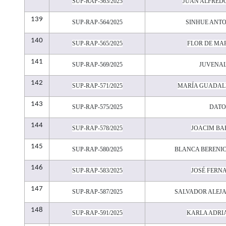
SUP-RAP-563/2025
JUAN ALFRED
139
SUP-RAP-564/2025
SINHUE ANT
140
SUP-RAP-565/2025
FLOR DE MA
141
SUP-RAP-569/2025
JUVENAL
142
SUP-RAP-571/2025
MARÍA GUADAL
143
SUP-RAP-575/2025
DATO
144
SUP-RAP-578/2025
JOACIM BA
145
SUP-RAP-580/2025
BLANCA BERENIC
146
SUP-RAP-583/2025
JOSÉ FERN
147
SUP-RAP-587/2025
SALVADOR ALEJ
148
SUP-RAP-591/2025
KARLA ADRI