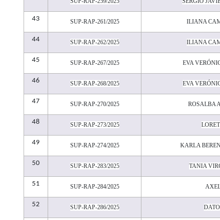
SUP-RAP-259/2025
SERGIO JAVI
43
SUP-RAP-261/2025
ILIANA CA
44
SUP-RAP-262/2025
ILIANA CA
45
SUP-RAP-267/2025
EVA VERÓNI
46
SUP-RAP-268/2025
EVA VERÓNI
47
SUP-RAP-270/2025
ROSALBA A
48
SUP-RAP-273/2025
LORET
49
SUP-RAP-274/2025
KARLA BERE
50
SUP-RAP-283/2025
TANIA VIR
51
SUP-RAP-284/2025
AXEL
52
SUP-RAP-286/2025
DATO