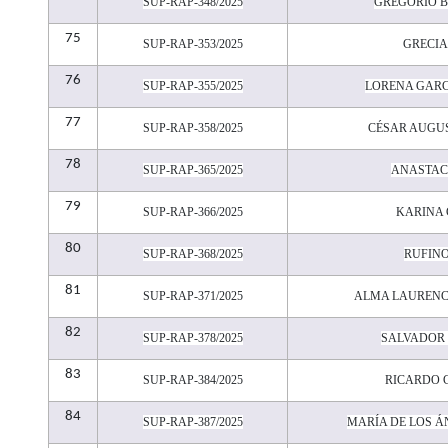
SUP-RAP-348/2025
GREGORIO B
75
SUP-RAP-353/2025
GRECIA
76
SUP-RAP-355/2025
LORENA GARC
77
SUP-RAP-358/2025
CÉSAR AUGU
78
SUP-RAP-365/2025
ANASTAC
79
SUP-RAP-366/2025
KARINA
80
SUP-RAP-368/2025
RUFINO
81
SUP-RAP-371/2025
ALMA LAURENC
82
SUP-RAP-378/2025
SALVADOR
83
SUP-RAP-384/2025
RICARDO 
84
SUP-RAP-387/2025
MARÍA DE LOS 