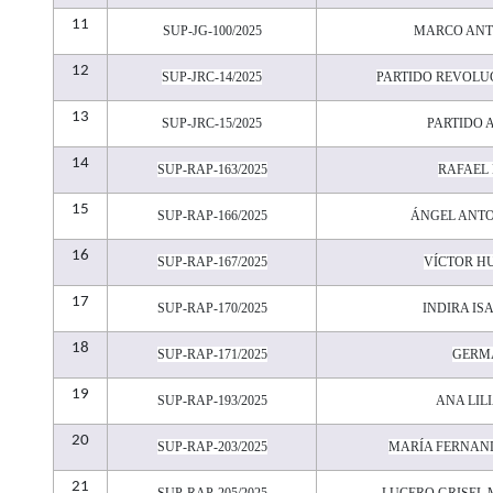
11
SUP-JG-100/2025
MARCO ANT
12
SUP-JRC-14/2025
PARTIDO REVOLU
13
SUP-JRC-15/2025
PARTIDO 
14
SUP-RAP-163/2025
RAFAEL 
15
SUP-RAP-166/2025
ÁNGEL ANTO
16
SUP-RAP-167/2025
VÍCTOR H
17
SUP-RAP-170/2025
INDIRA IS
18
SUP-RAP-171/2025
GERM
19
SUP-RAP-193/2025
ANA LIL
20
SUP-RAP-203/2025
MARÍA FERNAN
21
SUP-RAP-205/2025
LUCERO GRISEL