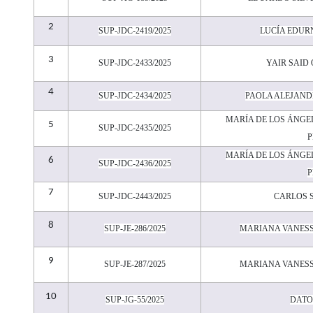
2
SUP-JDC-2419/2025
LUCÍA EDUR
3
SUP-JDC-2433/2025
YAIR SAID
4
SUP-JDC-2434/2025
PAOLA ALEJAN
MARÍA DE LOS ÁNGE
5
SUP-JDC-2435/2025
P
MARÍA DE LOS ÁNGE
6
SUP-JDC-2436/2025
P
7
SUP-JDC-2443/2025
CARLOS 
8
SUP-JE-286/2025
MARIANA VANES
9
SUP-JE-287/2025
MARIANA VANES
10
SUP-JG-55/2025
DATO