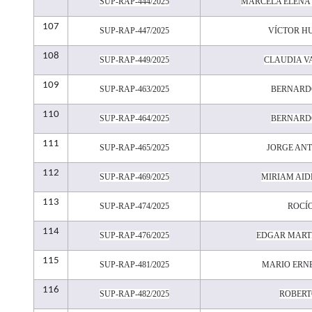
SUP-RAP-444/2025
MARCELA ELENA
107
SUP-RAP-447/2025
VÍCTOR H
108
SUP-RAP-449/2025
CLAUDIA V
109
SUP-RAP-463/2025
BERNARD
110
SUP-RAP-464/2025
BERNARD
111
SUP-RAP-465/2025
JORGE AN
112
SUP-RAP-469/2025
MIRIAM AID
113
SUP-RAP-474/2025
ROCÍO
114
SUP-RAP-476/2025
EDGAR MARTÍ
115
SUP-RAP-481/2025
MARIO ERNE
116
SUP-RAP-482/2025
ROBERT