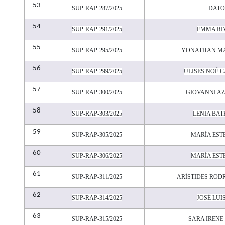
53
SUP-RAP-287/2025
DATO
54
SUP-RAP-291/2025
EMMA RI
55
SUP-RAP-295/2025
YONATHAN MA
56
SUP-RAP-299/2025
ULISES NOÉ 
57
SUP-RAP-300/2025
GIOVANNI AZ
58
SUP-RAP-303/2025
LENIA BA
59
SUP-RAP-305/2025
MARÍA EST
60
SUP-RAP-306/2025
MARÍA EST
61
SUP-RAP-311/2025
ARÍSTIDES ROD
62
SUP-RAP-314/2025
JOSÉ LUI
63
SUP-RAP-315/2025
SARA IRENE