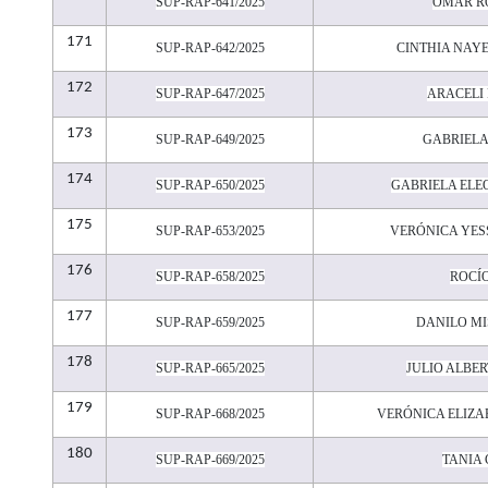
SUP-RAP-641/2025
OMAR R
171
SUP-RAP-642/2025
CINTHIA NAY
172
SUP-RAP-647/2025
ARACELI
173
SUP-RAP-649/2025
GABRIEL
174
SUP-RAP-650/2025
GABRIELA ELE
175
SUP-RAP-653/2025
VERÓNICA YES
176
SUP-RAP-658/2025
ROCÍO
177
SUP-RAP-659/2025
DANILO MI
178
SUP-RAP-665/2025
JULIO ALBE
179
SUP-RAP-668/2025
VERÓNICA ELIZA
180
SUP-RAP-669/2025
TANIA