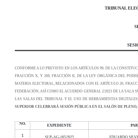
TRIBUNAL ELE
S
SESI
CONFORME A LO PREVISTO EN LOS ARTÍCULOS 99, DE LA CONSTITU
FRACCIÓN X, Y
269,
FRACCIÓN II,
DE LA LEY ORGÁNICA DEL PODER
MATERIA ELECTORAL, RELACIONADOS CON EL ARTÍCULO 20, FRACCIO
FEDERACIÓN;
ASÍ COMO EL ACUERDO GENERAL 2/2023 DE LA SALA 
LAS SALAS DEL TRIBUNAL Y EL USO DE HERRAMIENTAS DIGITALES
SUPERIOR CELEBRARÁ SESIÓN PÚBLICA
EN EL SALÓN DE PLENO
NO.
EXPEDIENTE
PAR
1
SUP-AG-185/2025
EDUARDO SILV