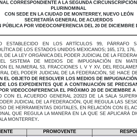
NAL CORRESPONDIENTE A LA SEGUNDA CIRCUNSCRIPCIÓ
PLURINOMINAL
CON SEDE EN LA CIUDAD DE MONTERREY, NUEVO LEÓN
SECRETARÍA GENERAL DE ACUERDOS
 PÚBLICA POR VIDEOCONFERENCIA DEL 20 DE DICIEMBRE 
 ESTABLECIDO EN LOS ARTÍCULOS 99, PÁRRAFO 
ÍTICA DE LOS ESTADOS UNIDOS MEXICANOS; 165, 173, 176, F
 II, DE LA LEY ORGÁNICA DEL PODER JUDICIAL DE LA FEDERAC
EL SISTEMA DE MEDIOS DE IMPUGNACIÓN EN MATE
N EL NUMERAL 53, FRACCIONES I, V Y XV, DEL REGLAM
RAL DEL PODER JUDICIAL DE LA FEDERACIÓN, SE HACE 
N EL OBJETO DE RESOLVER LOS MEDIOS DE IMPUGNACIÓ
 DE LOS EXPEDIENTES QUE A CONTINUACIÓN SE PRECISA
POR VIDEOCONFERENCIA EL PRÓXIMO 20 DE DICIEMBRE A 
 CON EL ACUERDO GENERAL 2/2023 DE LA SALA SUPERI
ODER JUDICIAL DE LA FEDERACIÓN, QUE REGULA LAS SESI
USO DE HERRAMIENTAS DIGITALES, EN RELACIÓN CON EL 
ONAL QUE REGULA LA MANERA EN LA QUE SE APLICARÁ D
SALA MONTERREY
.
IENTE
PROMOVENTE
RESPO