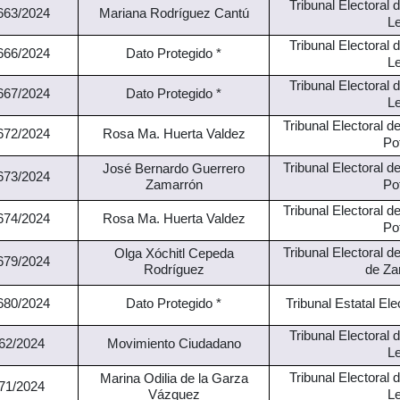
Tribunal Electoral
63/2024
Mariana Rodríguez Cantú
L
Tribunal Electoral
66/2024
Dato Protegido *
L
Tribunal Electoral
67/2024
Dato Protegido *
L
Tribunal Electoral d
72/2024
Rosa Ma. Huerta Valdez
Po
Tribunal Electoral d
José Bernardo Guerrero
73/2024
Po
Zamarrón
Tribunal Electoral d
74/2024
Rosa Ma. Huerta Valdez
Po
Tribunal Electoral d
Olga Xóchitl Cepeda
79/2024
de Za
Rodríguez
Tribunal Estatal El
80/2024
Dato Protegido *
Tribunal Electoral
62/2024
Movimiento Ciudadano
L
Tribunal Electoral
Marina Odilia de la Garza
71/2024
L
Vázquez