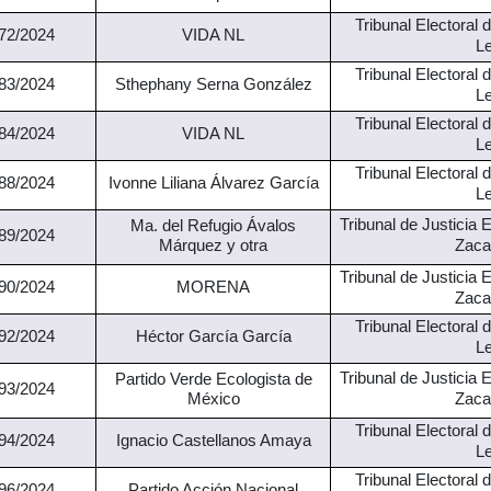
Tribunal Electoral
72/2024
VIDA NL
L
Tribunal Electoral
83/2024
Sthephany
Serna González
L
Tribunal Electoral
84/2024
VIDA NL
L
Tribunal Electoral
88/2024
Ivonne Liliana Álvarez García
L
Tribunal de Justicia 
Ma. del Refugio Ávalos
89/2024
Zaca
Márquez y otra
Tribunal de Justicia 
90/2024
MORENA
Zaca
Tribunal Electoral
92/2024
Héctor García
García
L
Tribunal de Justicia 
Partido Verde Ecologista de
93/2024
Zaca
México
Tribunal Electoral
94/2024
Ignacio Castellanos Amaya
L
Tribunal Electoral
96/2024
Partido Acción Nacional