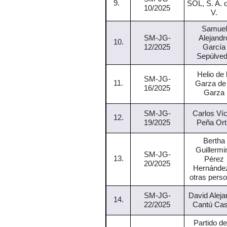
9.
SOL, S. A. 
10/2025
V.
Samuel
SM-JG-
Alejandr
10.
12/2025
García
Sepúlve
Helio de 
SM-JG-
11.
Garza de 
16/2025
Garza
SM-JG-
Carlos Víc
12.
19/2025
Peña Ort
Bertha
Guillermi
SM-JG-
13.
Pérez
20/2025
Hernánde
otras pers
SM-JG-
David Aleja
14.
22/2025
Cantú Ca
Partido de