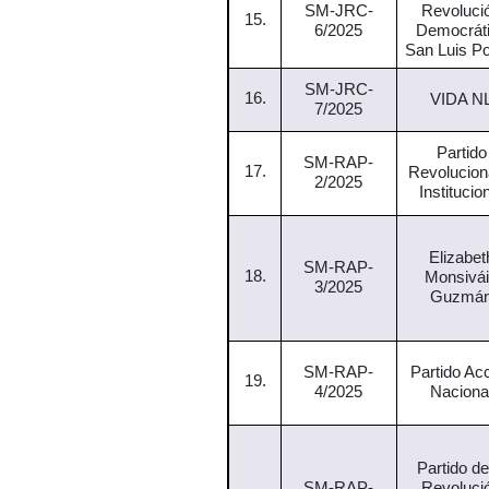
SM-JRC-
Revoluci
15.
6/2025
Democrát
San Luis Po
SM-JRC-
16.
VIDA N
7/2025
Partido
SM-RAP-
17.
Revolucion
2/2025
Institucio
Elizabet
SM-RAP-
18.
Monsivá
3/2025
Guzmá
SM-RAP-
Partido Ac
19.
4/2025
Naciona
Partido de
SM-RAP-
Revoluci