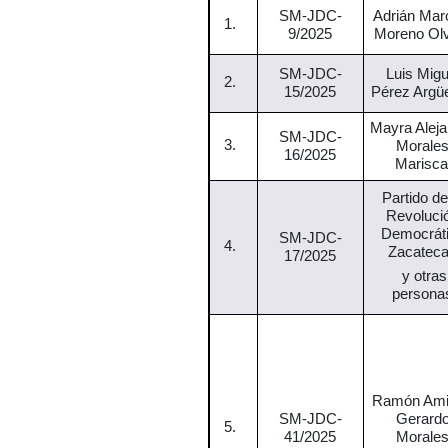
SM-JDC-
Adrián Mar
1.
9/2025
Moreno Ol
SM-JDC-
Luis Migu
2.
15/2025
Pérez Argüe
Mayra Aleja
SM-JDC-
3.
Morale
16/2025
Marisca
Partido de
Revoluci
Democrát
SM-JDC-
4.
Zacatec
17/2025
y otras
persona
Ramón
Ami
SM-JDC-
Gerard
5.
41/2025
Morale