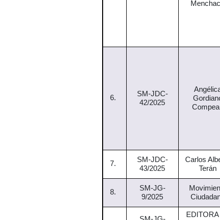
Mencha
Angélic
SM-JDC-
6.
Gordian
42/2025
Compea
SM-JDC-
Carlos Alb
7.
43/2025
Terán
SM-JG-
Movimien
8.
9/2025
Ciudada
EDITORA
SM-JG-