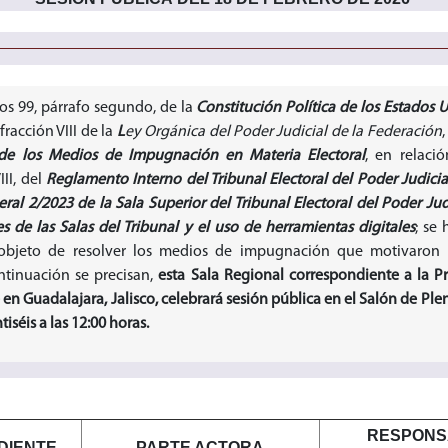
los 99, párrafo segundo, de la
Constitución Política de los Estados
 fracción VIII de la
L
ey Orgánica del Poder Judicial de la Federación
,
 de los Medios de Impugnación en Materia Electoral
, en relaci
III, del
Reglamento Interno del Tribunal Electoral del Poder Judicia
al 2/2023 de la Sala Superior del Tribunal Electoral del Poder Jud
s de las Salas del Tribunal y el uso de herramientas digitales
; se
objeto de resolver los medios de impugnación que motivaron l
ntinuación se precisan,
esta Sala Regional correspondiente a la P
en Guadalajara, Jalisco, celebrará sesión pública en el Salón de Ple
iséis a las 12:00 horas.
RESPONS
DIENTE
PARTE ACTORA