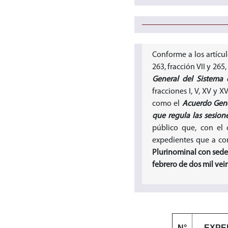
Conforme a los artícu
263, fracción VII y 265,
General del Sistema
fracciones I, V, XV y XV
como el
Acuerdo Gener
que regula las sesione
público que, con el 
expedientes que a co
Plurinominal con sede 
febrero de dos mil veint
N°
EXPE