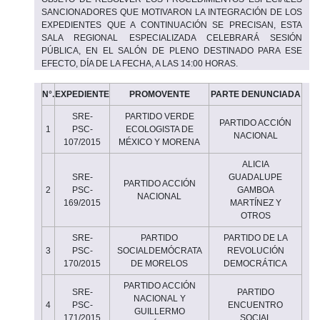
SANCIONADORES QUE MOTIVARON LA INTEGRACIÓN DE LOS
EXPEDIENTES QUE A CONTINUACIÓN SE PRECISAN, ESTA
SALA REGIONAL ESPECIALIZADA CELEBRARÁ SESIÓN
PÚBLICA, EN EL SALÓN DE PLENO DESTINADO PARA ESE
EFECTO, DÍA DE LA FECHA, A LAS 14:00 HORAS.
N°.
EXPEDIENTE
PROMOVENTE
PARTE DENUNCIADA
SRE-
PARTIDO VERDE
PARTIDO ACCIÓN
1
PSC-
ECOLOGISTA DE
NACIONAL
107/2015
MÉXICO Y MORENA
ALICIA
SRE-
GUADALUPE
PARTIDO ACCIÓN
2
PSC-
GAMBOA
NACIONAL
169/2015
MARTÍNEZ Y
OTROS
SRE-
PARTIDO
PARTIDO DE LA
3
PSC-
SOCIALDEMÓCRATA
REVOLUCIÓN
170/2015
DE MORELOS
DEMOCRÁTICA
PARTIDO ACCIÓN
SRE-
PARTIDO
NACIONAL Y
4
PSC-
ENCUENTRO
GUILLERMO
171/2015
SOCIAL