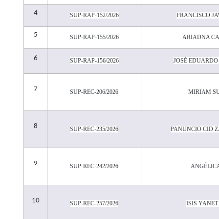
4
SUP-RAP-152/2026
FRANCISCO JA
5
SUP-RAP-155/2026
ARIADNA C
6
SUP-RAP-156/2026
JOSÉ EDUARDO
7
SUP-REC-206/2026
MIRIAM SU
8
SUP-REC-235/2026
PANUNCIO CID 
9
SUP-REC-242/2026
ANG
É
LIC
10
SUP-REC-257/2026
ISIS YANE