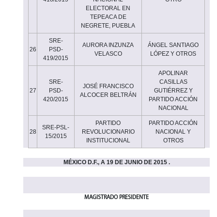
ELECTORAL EN
TEPEACA DE
NEGRETE, PUEBLA
SRE-
AURORA INZUNZA
ÁNGEL SANTIAGO
26
PSD-
VELASCO
LÓPEZ Y OTROS
419/2015
APOLINAR
SRE-
CASILLAS
JOSÉ FRANCISCO
27
PSD-
GUTIÉRREZ Y
ALCOCER BELTRÁN
420/2015
PARTIDO ACCIÓN
NACIONAL
PARTIDO
PARTIDO ACCIÓN
SRE-PSL-
28
REVOLUCIONARIO
NACIONAL Y
15/2015
INSTITUCIONAL
OTROS
MÉXICO D.F., A 19 DE JUNIO DE 2015 .
MAGISTRADO PRESIDENTE