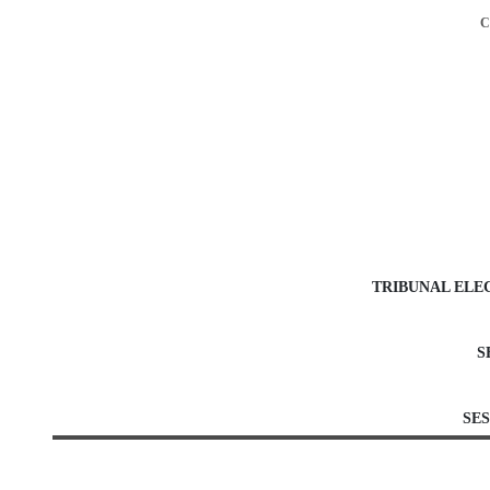
C
TRIBUNAL ELE
S
SES