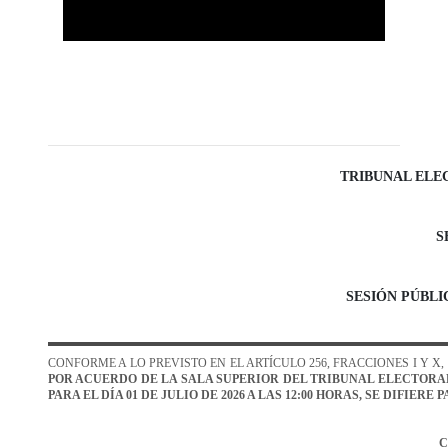
TRIBUNAL ELE
S
SESIÓN
P
ÚBLI
CONFORME A LO PREVISTO EN EL ARTÍCULO
256, FRACCIONES I Y X
POR ACUERDO DE LA SALA SUPERIOR DEL TRIBUNAL ELECTORAL
PARA
EL DÍA
01 DE JULIO
DE 2026 A LAS
1
2
:00
HORAS,
SE DIFIERE
P
C