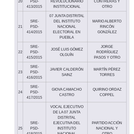
20
PSD-
REVOLUCIONARIO
CONTRERAS Y
413/2015
INSTITUCIONAL
OTRO
07 JUNTA DISTRITAL
SRE-
DEL INSTITUTO
MARIO ALBERTO
21
PSD-
NACIONAL
RINCÓN
414/2015
ELECTORAL EN
GONZÁLEZ
PUEBLA
SRE-
JORGE
JOSÉ LUIS GÓMEZ
22
PSD-
RODRÍGUEZ
OLGUÍN
415/2015
PASOS Y OTRO
SRE-
JAVIER CALDERÓN
MARTÍN PÉREZ
23
PSD-
SAINZ
TORRES
416/2015
SRE-
GIOVA CAMACHO
QUIRINO ORDAZ
24
PSD-
CASTRO
COPPEL
417/2015
VOCAL EJECUTIVO
DE LA 07 JUNTA
DISTRITAL
SRE-
EJECUTIVA DEL
PARTIDO ACCIÓN
25
PSD-
INSTITUTO
NACIONAL Y
418/2015
NACIONAL
OTRO