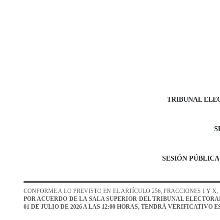
TRIBUNAL ELE
S
SESIÓN
P
ÚBLICA
CONFORME A LO PREVISTO EN EL ARTÍCULO 256, FRACCIONES I Y X
POR ACUERDO DE LA SALA SUPERIOR DEL TRIBUNAL ELECTORAL
01 DE JULIO
DE 2026 A LAS 12:00 HORAS
, TENDRÁ VERIFICATIVO E